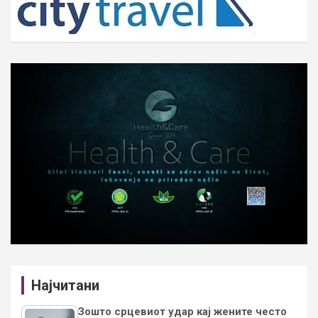
Најчитани
Зошто срцевиот удар кај жените често