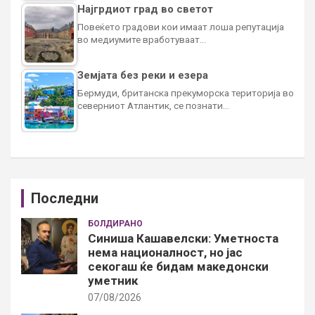
Најгрдиот град во светот
Повеќето градови кои имаат лоша репутација
во медиумите вработуваат…
Земјата без реки и езера
Бермуди, британска прекуморска територија во
северниот Атлантик, се познати…
Последни
БОЛДИРАНО
Синиша Кашавелски: Уметноста
нема националност, но јас
секогаш ќе бидам македонски
уметник
07/08/2026