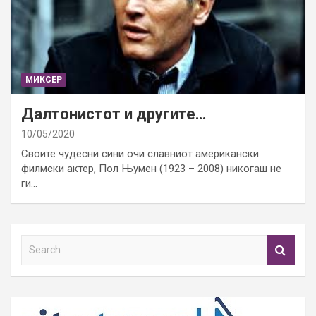
МИКСЕР
Далтонистот и другите…
10/05/2020
Своите чудесни сини очи славниот американски
филмски актер, Пол Њумен (1923 – 2008) никогаш не
ги…
S
e
a
r
c
h