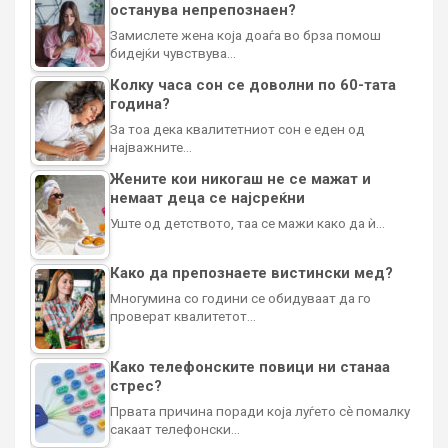
останува непрепознаен?
Замислете жена која доаѓа во брза помош
бидејќи чувствува…
Колку часа сон се доволни по 60-тата
година?
За тоа дека квалитетниот сон е еден од
најважните…
Жените кои никогаш не се мажат и
немаат деца се најсреќни
Уште од детството, таа се мажи како да ѝ…
Како да препознаете вистински мед?
Многумина со години се обидуваат да го
проверат квалитетот…
Како телефонските повици ни станаа
стрес?
Првата причина поради која луѓето сè помалку
сакаат телефонски…