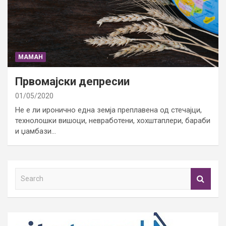
МАМАН
Првомајски депресии
01/05/2020
Не е ли иронично една земја преплавена од стечајци,
технолошки вишоци, невработени, хохштаплери, бараби
и џамбази…
S
e
a
r
c
h