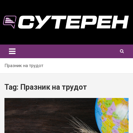
Skip
to
content
Празник на трудот
Tag:
Празник на трудот