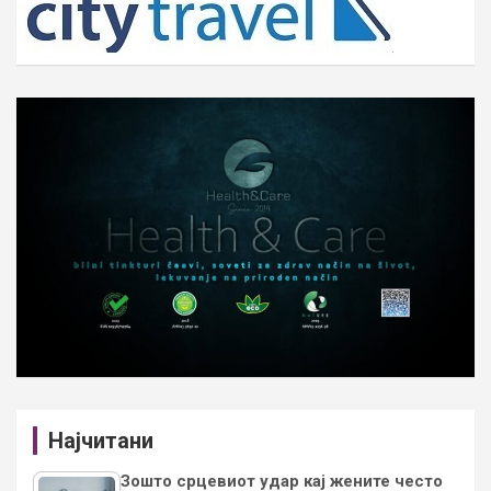
Најчитани
Зошто срцевиот удар кај жените често