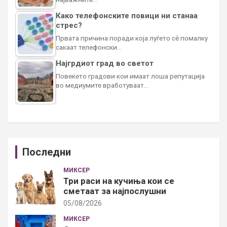
Како телефонските повици ни станаа
стрес?
Првата причина поради која луѓето сè помалку
сакаат телефонски…
Најгрдиот град во светот
Повеќето градови кои имаат лоша репутација
во медиумите вработуваат…
Последни
МИКСЕР
Три раси на кучиња кои се
сметаат за најпослушни
05/08/2026
МИКСЕР