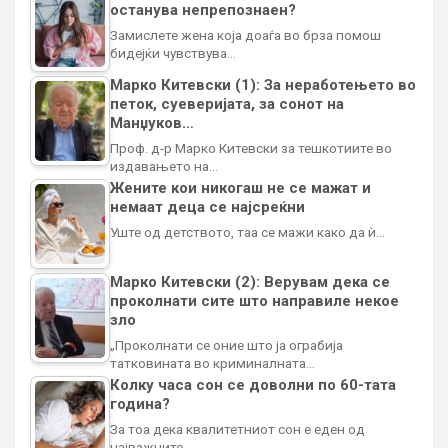
останува непрепознаен?
Замислете жена која доаѓа во брза помош
бидејќи чувствува…
Марко Китевски (1): За неработењето во
петок, суеверијата, за сонот на
Манџуков…
Проф. д-р Марко Китевски за тешкотиите во
издавањето на…
Жените кои никогаш не се мажат и
немаат деца се најсреќни
Уште од детството, таа се мажи како да ѝ…
Марко Китевски (2): Верувам дека се
проколнати сите што направиле некое
зло
„Проколнати се оние што ја ограбија
татковината во криминалната…
Колку часа сон се доволни по 60-тата
година?
За тоа дека квалитетниот сон е еден од
најважните…