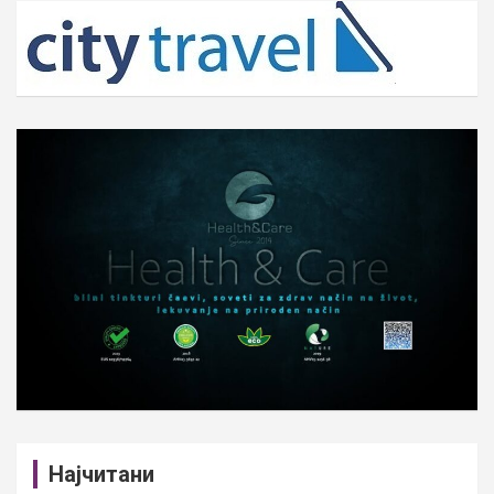
c
h
Најчитани