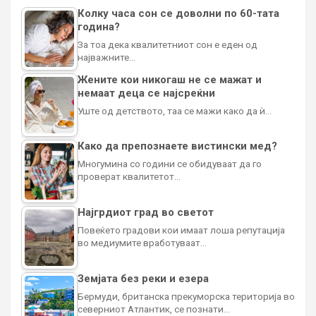
Колку часа сон се доволни по 60-тата
година?
За тоа дека квалитетниот сон е еден од
најважните…
Жените кои никогаш не се мажат и
немаат деца се најсреќни
Уште од детството, таа се мажи како да ѝ…
Како да препознаете вистински мед?
Многумина со години се обидуваат да го
проверат квалитетот…
Најгрдиот град во светот
Повеќето градови кои имаат лоша репутација
во медиумите вработуваат…
Земјата без реки и езера
Бермуди, британска прекуморска територија во
северниот Атлантик, се познати…