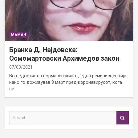
МАМАН
Бранка Д. Најдовска:
Осмомартовски Архимедов закон
07/03/2021
Во недостиг на нормален живот, една реминисценција
како го доживував 8 март пред коронавирусот, кога
се…
S
e
a
r