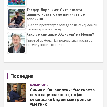
Теодор Лоренчич: Сите власти
манипулираат, само начините се
различни
„’Лајбах’ претставува огледало на секој можен
тоталитаризам - токму…
Како се снимаше „Одисеја“ на Нолан?
Кристофер Нолан ја продолжува низата од
големи успеси. Неговиот…
Последни
БОЛДИРАНО
Синиша Кашавелски: Уметноста
нема националност, но јас
секогаш ќе бидам македонски
уметник