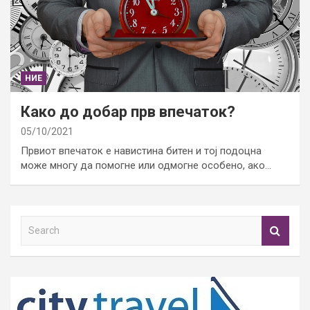
НИЕ
Како до добар прв впечаток?
05/10/2021
Првиот впечаток е навистина битен и тој подоцна
може многу да помогне или одмогне особено, ако…
S
e
a
r
c
h