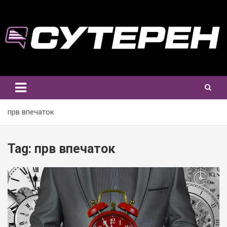
Skip
to
content
прв впечаток
Tag:
прв впечаток