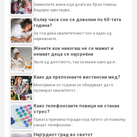
Замислете жена која доаѓа во брза помош
бидејќи чувствува…
Колку часа сон се доволни по 60-тата
година?
За тоа дека квалитетниот сон е еден од
најважните…
Жените кои никогаш не се мажат и
немаат деца се најсреќни
Уште од детството, таа се мажи како да ѝ…
Како да препознаете вистински мед?
Многумина со години се обидуваат да го
проверат квалитетот…
Како телефонските повици ни станаа
стрес?
Првата причина поради која луѓето сè помалку
сакаат телефонски…
Најгрдиот град во светот