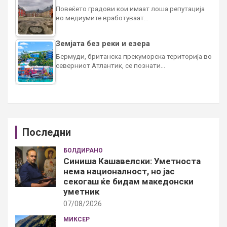
Повеќето градови кои имаат лоша репутација
во медиумите вработуваат…
Земјата без реки и езера
Бермуди, британска прекуморска територија во
северниот Атлантик, се познати…
Последни
БОЛДИРАНО
Синиша Кашавелски: Уметноста
нема националност, но јас
секогаш ќе бидам македонски
уметник
07/08/2026
МИКСЕР