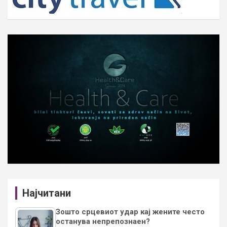
Најчитани
Зошто срцевиот удар кај жените често
останува непрепознаен?