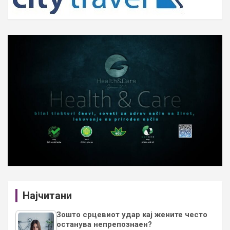
Најчитани
Зошто срцевиот удар кај жените често
останува непрепознаен?