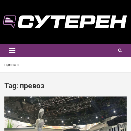
Skip
to
content
превоз
Tag:
превоз