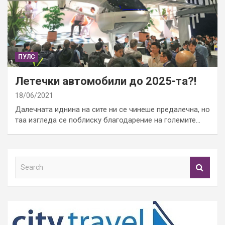
ПУЛС
Летечки автомобили до 2025-та?!
18/06/2021
Далечната иднина на сите ни се чинеше предалечна, но
таа изгледа се поблиску благодарение на големите…
S
e
a
r
c
h