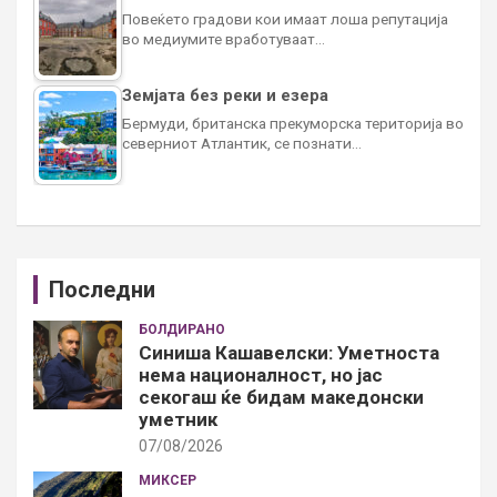
Повеќето градови кои имаат лоша репутација
во медиумите вработуваат…
Земјата без реки и езера
Бермуди, британска прекуморска територија во
северниот Атлантик, се познати…
Последни
БОЛДИРАНО
Синиша Кашавелски: Уметноста
нема националност, но јас
секогаш ќе бидам македонски
уметник
07/08/2026
МИКСЕР