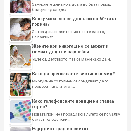
Замислете жена која доаѓа во брза помош
бидејќи чувствува…
Колку часа сон се доволни по 60-тата
година?
За тоа дека квалитетниот сон е еден од
најважните…
Жените кои никогаш не се мажат и
немаат деца се најсреќни
Уште од детството, таа се мажи како да ѝ…
Како да препознаете вистински мед?
Многумина со години се обидуваат да го
проверат квалитетот…
Како телефонските повици ни станаа
стрес?
Првата причина поради која луѓето сè помалку
сакаат телефонски…
Најгрдиот град во светот