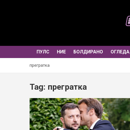
Skip
to
content
ПУЛС
НИЕ
БОЛДИРАНО
ОГЛЕДА
прегратка
Tag:
прегратка