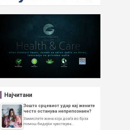
Најчитани
Зошто срцевиот удар кај жените
често останува непрепознаен?
Замислете жена која доаѓа во брза
помош бидејќи чувствува…