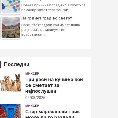
Првата причина поради која луѓето сè
помалку сакаат телефонски…
Најгрдиот град во светот
Повеќето градови кои имаат лоша
репутација во медиумите
вработуваат…
Последни
МИКСЕР
Три раси на кучиња кои
се сметаат за
најпослушни
05/08/2026
МИКСЕР
Стар марокански трик
може да го разлади