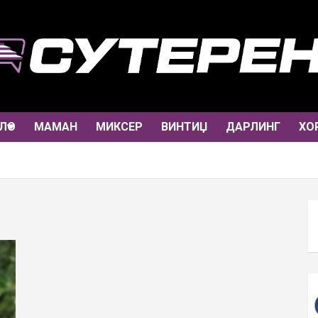
ЛО
МАМАН
МИКСЕР
ВИНТИЏ
ДАРЛИНГ
ХО