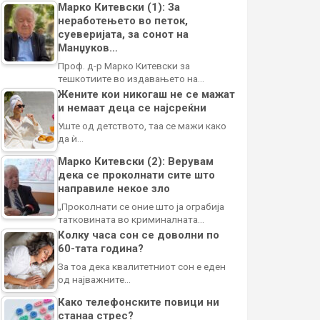
Марко Китевски (1): За
неработењето во петок,
суеверијата, за сонот на
Манџуков…
Проф. д-р Марко Китевски за
тешкотиите во издавањето на…
Жените кои никогаш не се мажат
и немаат деца се најсреќни
Уште од детството, таа се мажи како
да ѝ…
Марко Китевски (2): Верувам
дека се проколнати сите што
направиле некое зло
„Проколнати се оние што ја ограбија
татковината во криминалната…
Колку часа сон се доволни по
60-тата година?
За тоа дека квалитетниот сон е еден
од најважните…
Како телефонските повици ни
станаа стрес?