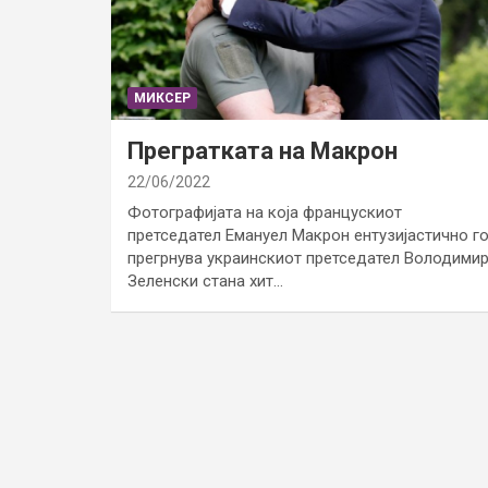
МИКСЕР
Прегратката на Макрон
22/06/2022
Фотографијата на која францускиот
претседател Емануел Макрон ентузијастично г
прегрнува украинскиот претседател Володими
Зеленски стана хит…