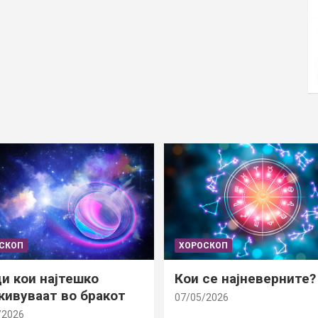
СКОП
ХОРОСКОП
и кои најтешко
Кои се најневерните?
ивуваат во бракот
07/05/2026
/2026