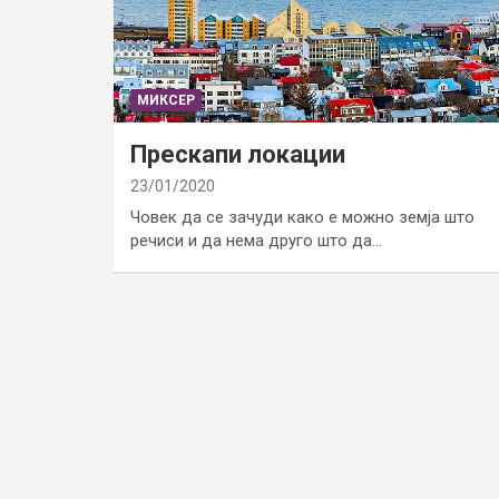
МИКСЕР
Прескапи локации
23/01/2020
Човек да се зачуди како е можно земја што
речиси и да нема друго што да…