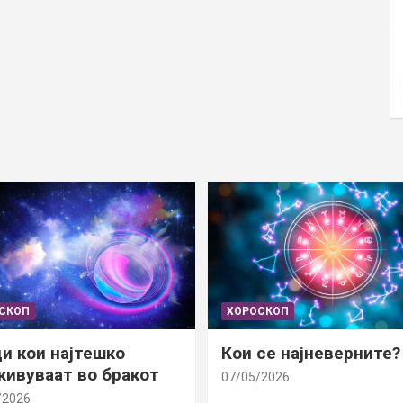
СКОП
ХОРОСКОП
и кои најтешко
Кои се најневерните?
ивуваат во бракот
07/05/2026
/2026