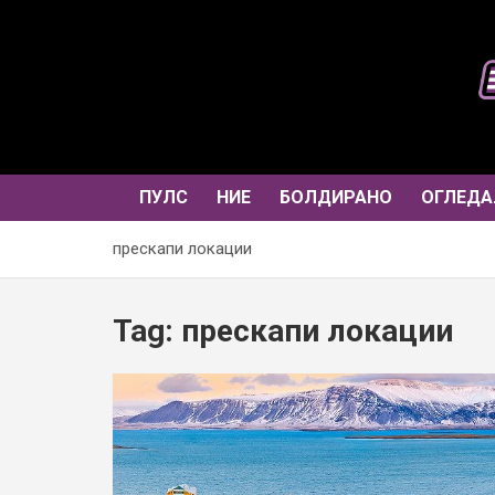
Skip
to
content
ПУЛС
НИЕ
БОЛДИРАНО
ОГЛЕДА
прескапи локации
Tag:
прескапи локации