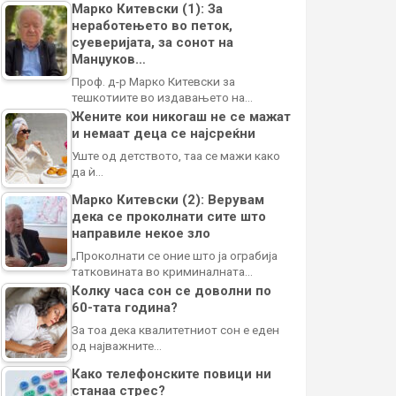
Марко Китевски (1): За
неработењето во петок,
суеверијата, за сонот на
Манџуков…
Проф. д-р Марко Китевски за
тешкотиите во издавањето на…
Жените кои никогаш не се мажат
и немаат деца се најсреќни
Уште од детството, таа се мажи како
да ѝ…
Марко Китевски (2): Верувам
дека се проколнати сите што
направиле некое зло
„Проколнати се оние што ја ограбија
татковината во криминалната…
Колку часа сон се доволни по
60-тата година?
За тоа дека квалитетниот сон е еден
од најважните…
Како телефонските повици ни
станаа стрес?