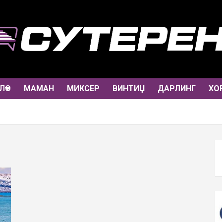
ЛО
МАМАН
МИКСЕР
ВИНТИЏ
ДАРЛИНГ
ХО