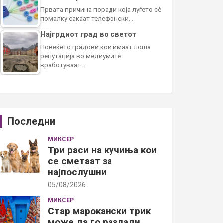
Првата причина поради која луѓето сè
помалку сакаат телефонски…
Најгрдиот град во светот
Повеќето градови кои имаат лоша
репутација во медиумите
вработуваат…
Последни
МИКСЕР
Три раси на кучиња кои
се сметаат за
најпослушни
05/08/2026
МИКСЕР
Стар марокански трик
може да го разлади