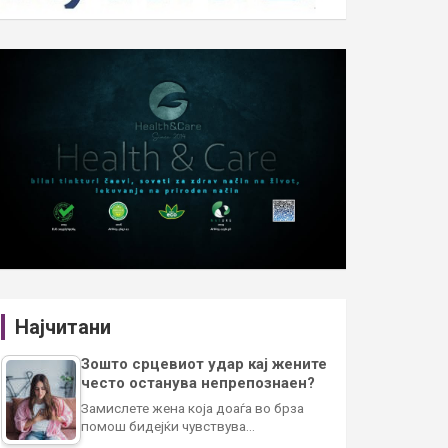
Најчитани
Зошто срцевиот удар кај жените
често останува непрепознаен?
Замислете жена која доаѓа во брза
помош бидејќи чувствува…