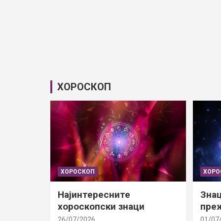
ХОРОСКОП
ХОРОСКОП
ХОРО
Најинтересните
Знац
хороскопски знаци
преж
26/07/2026
01/07