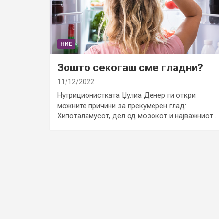
НИЕ
Зошто секогаш сме гладни?
11/12/2022
Нутриционистката Џулиа Денер ги откри
можните причини за прекумерен глад:
Хипоталамусот, дел од мозокот и најважниот…