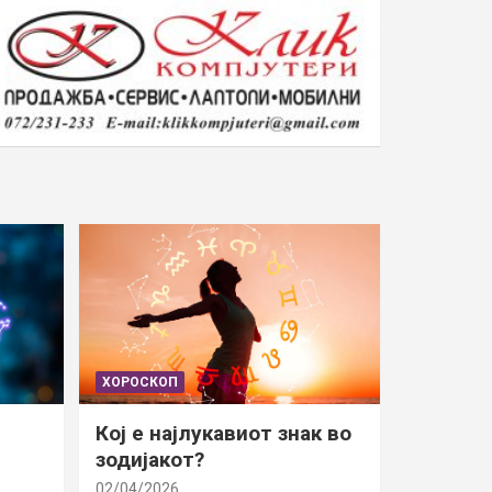
ХОРОСКОП
Кој е најлукавиот знак во
зодијакот?
02/04/2026