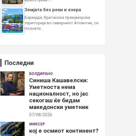
Земјата без реки и езера
Бермуди, британска прекуморска
територија во северниот Атлантик, се
познати…
Последни
БОЛДИРАНО
Синиша Кашавелски:
Уметноста нема
националност, но јас
секогаш ќе бидам
македонски уметник
07/08/2026
МИКСЕР
кој е осмиот континент?