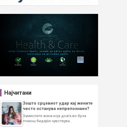
Најчитани
Зошто срцевиот удар кај жените
често останува непрепознаен?
Замислете жена која доаѓа во брза
помош бидејќи чувствува…