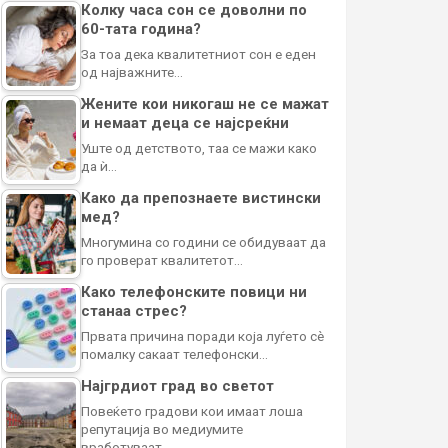
Колку часа сон се доволни по
60-тата година?
За тоа дека квалитетниот сон е еден
од најважните…
Жените кои никогаш не се мажат
и немаат деца се најсреќни
Уште од детството, таа се мажи како
да ѝ…
Како да препознаете вистински
мед?
Многумина со години се обидуваат да
го проверат квалитетот…
Како телефонските повици ни
станаа стрес?
Првата причина поради која луѓето сè
помалку сакаат телефонски…
Најгрдиот град во светот
Повеќето градови кои имаат лоша
репутација во медиумите
вработуваат…