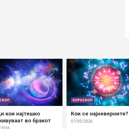
СКОП
ХОРОСКОП
и кои најтешко
Кои се најневерните?
ивуваат во бракот
07/05/2026
/2026