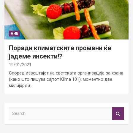
НИЕ
Поради климатските промени ќе
јадеме инсекти!?
19/01/2021
Според извештајот на светската организација за храна
(како што пишува сајтот Klima 101), моментно две
милијарди…
S
e
a
r