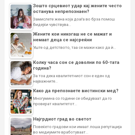
Зошто срцевиот удар кај жените често
останува непрепознаен?
Замислете жена која доаѓа во брза помош
бидејќи чувствува…
Жените кои никогаш не се мажат и
немаат деца се најсреќни
Уште од детството, таа се мажи како да ѝ…
Колку часа сон се доволни по 60-тата
година?
За тоа дека квалитетниот сон е еден од
најважните…
Како да препознаете вистински мед?
Многумина со години се обидуваат да го
проверат квалитетот…
Најгрдиот град во светот
Повеќето градови кои имаат лоша репутација
во медиумите вработуваат…