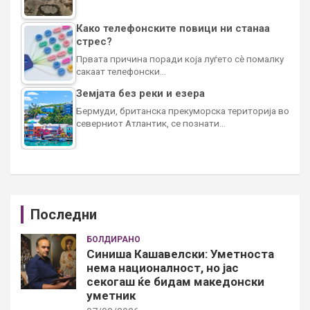
Како телефонските повици ни станаа
стрес?
Првата причина поради која луѓето сè помалку
сакаат телефонски…
Земјата без реки и езера
Бермуди, британска прекуморска територија во
северниот Атлантик, се познати…
Последни
БОЛДИРАНО
Синиша Кашавелски: Уметноста
нема националност, но јас
секогаш ќе бидам македонски
уметник