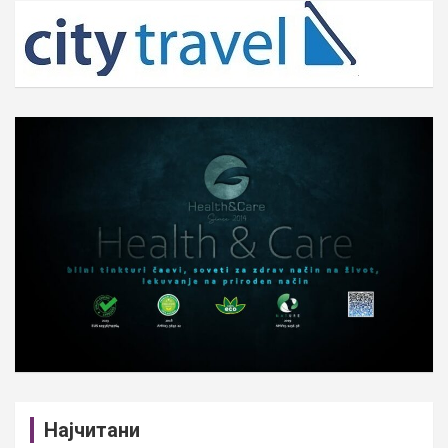
c
h
Најчитани