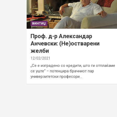
ВИНТИЏ
Проф. д-р Александар
Анчевски: (Не)остварени
желби
12/02/2021
„Се е изградено со кредити, што ги отплаќаме
се уште“ – потенцира брачниот пар
универзитетски професори…