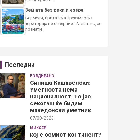
Земјата без реки и езера
Бермуди, британска прекуморска
територија во северниот Атлантик, се
познати…
Последни
БОЛДИРАНО
Синиша Кашавелски:
Уметноста нема
националност, но јас
секогаш ќе бидам
македонски уметник
07/08/2026
МИКСЕР
кој е осмиот континент?