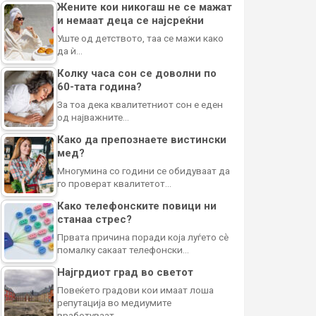
Жените кои никогаш не се мажат
и немаат деца се најсреќни
Уште од детството, таа се мажи како
да ѝ…
Колку часа сон се доволни по
60-тата година?
За тоа дека квалитетниот сон е еден
од најважните…
Како да препознаете вистински
мед?
Многумина со години се обидуваат да
го проверат квалитетот…
Како телефонските повици ни
станаа стрес?
Првата причина поради која луѓето сè
помалку сакаат телефонски…
Најгрдиот град во светот
Повеќето градови кои имаат лоша
репутација во медиумите
вработуваат…