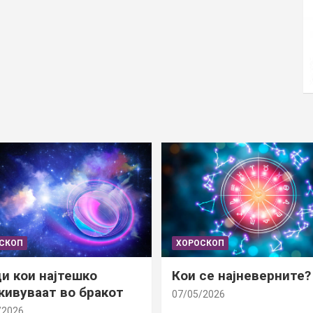
СКОП
ХОРОСКОП
и кои најтешко
Кои се најневерните?
ивуваат во бракот
07/05/2026
/2026