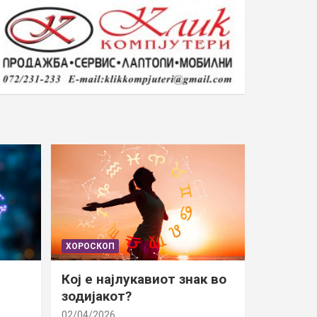
ХОРОСКОП
Кој е најлукавиот знак во
зодијакот?
02/04/2026