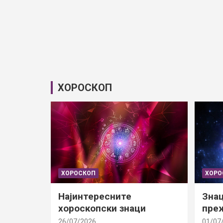
ХОРОСКОП
ХОРОСКОП
ХОРО
Најинтересните
Знац
хороскопски знаци
преж
26/07/2026
01/07