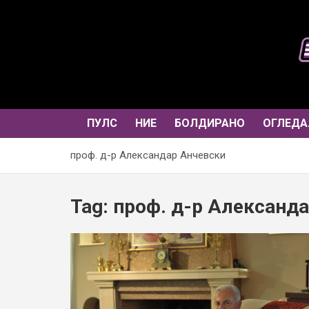
Skip
to
content
ПУЛС
НИЕ
БОЛДИРАНО
ОГЛЕДА
проф. д-р Александар Анчевски
Tag:
проф. д-р Александ