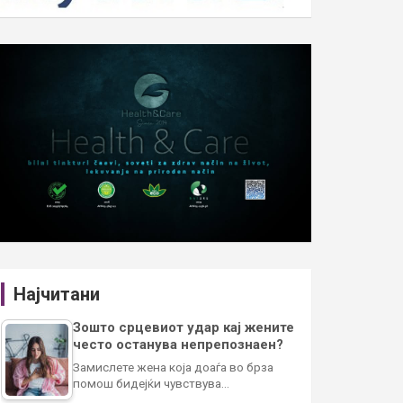
Најчитани
Зошто срцевиот удар кај жените
често останува непрепознаен?
Замислете жена која доаѓа во брза
помош бидејќи чувствува…