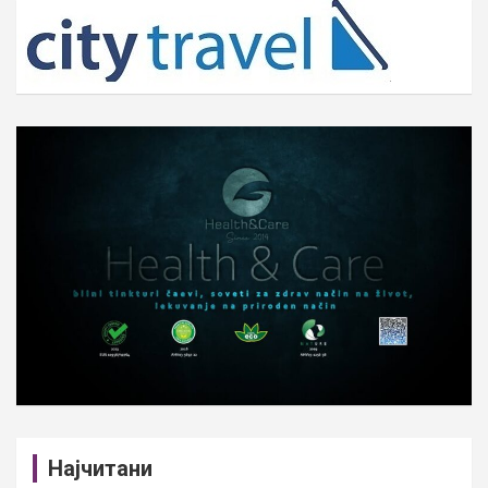
c
h
Најчитани