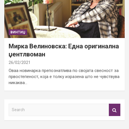
ВИНТИЏ
Мирка Велиновска: Една оригинална
џентлвоман
26/02/2021
Оваа новинарка препознатлива по својата свесност за
првостепеност, која е толку изразена што не чувствува
никаква…
S
e
a
r