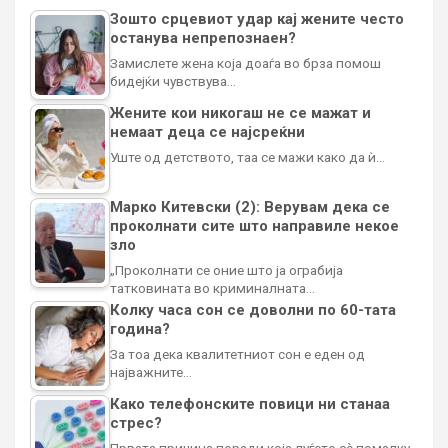
Зошто срцевиот удар кај жените често
останува непрепознаен?
Замислете жена која доаѓа во брза помош
бидејќи чувствува…
Жените кои никогаш не се мажат и
немаат деца се најсреќни
Уште од детството, таа се мажи како да ѝ…
Марко Китевски (2): Верувам дека се
проколнати сите што направиле некое
зло
„Проколнати се оние што ја ограбија
татковината во криминалната…
Колку часа сон се доволни по 60-тата
година?
За тоа дека квалитетниот сон е еден од
најважните…
Како телефонските повици ни станаа
стрес?
Првата причина поради која луѓето сè помалку