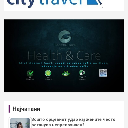
Најчитани
Зошто срцевиот удар кај жените често
останува непрепознаен?