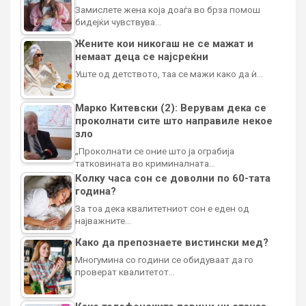
Замислете жена која доаѓа во брза помош
бидејќи чувствува…
Жените кои никогаш не се мажат и
немаат деца се најсреќни
Уште од детството, таа се мажи како да ѝ…
Марко Китевски (2): Верувам дека се
проколнати сите што направиле некое
зло
„Проколнати се оние што ја ограбија
татковината во криминалната…
Колку часа сон се доволни по 60-тата
година?
За тоа дека квалитетниот сон е еден од
најважните…
Како да препознаете вистински мед?
Многумина со години се обидуваат да го
проверат квалитетот…