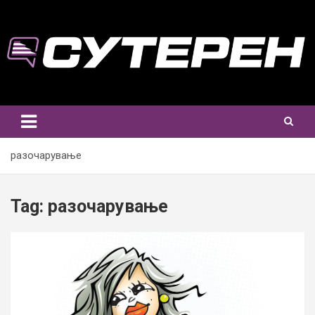
Skip
to
content
разочарување
Tag:
разочарување