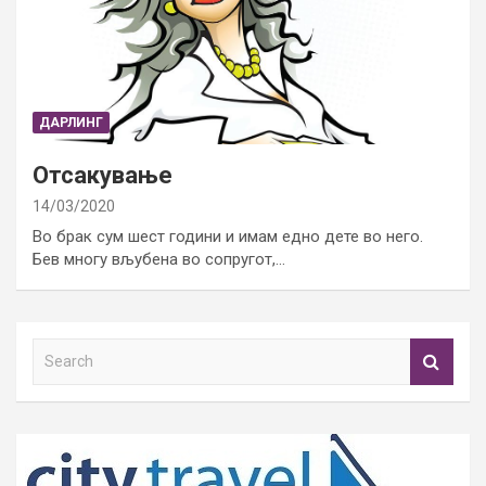
ДАРЛИНГ
Отсакување
14/03/2020
Во брак сум шест години и имам едно дете во него.
Бев многу вљубена во сопругот,…
S
e
a
r
c
h