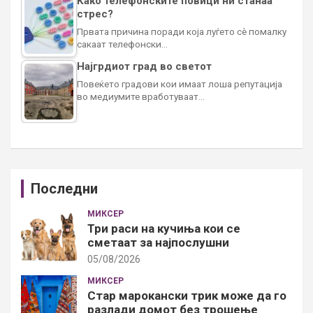
Како телефонските повици ни станаа
стрес?
Првата причина поради која луѓето сè помалку
сакаат телефонски…
Најгрдиот град во светот
Повеќето градови кои имаат лоша репутација
во медиумите вработуваат…
Последни
МИКСЕР
Три раси на кучиња кои се
сметаат за најпослушни
05/08/2026
МИКСЕР
Стар марокански трик може да го
разлади домот без трошење