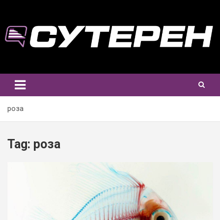
Skip
to
content
роза
Tag:
роза