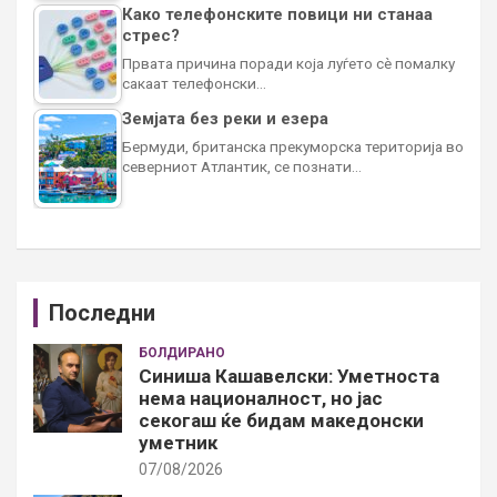
Како телефонските повици ни станаа
стрес?
Првата причина поради која луѓето сè помалку
сакаат телефонски…
Земјата без реки и езера
Бермуди, британска прекуморска територија во
северниот Атлантик, се познати…
Последни
БОЛДИРАНО
Синиша Кашавелски: Уметноста
нема националност, но јас
секогаш ќе бидам македонски
уметник
07/08/2026