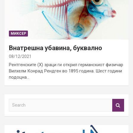
МИКСЕР
Внатрешна убавина, буквално
08/12/2021
Рентгенските (Х) зраци ги открил германскиот физичар
Вилхелм Конрад Рендген во 1895 година. Шест години
подоцна…
S
e
a
r
c
h