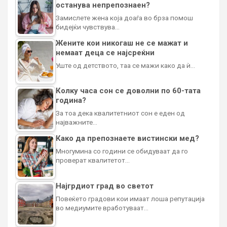
останува непрепознаен?
Замислете жена која доаѓа во брза помош
бидејќи чувствува…
Жените кои никогаш не се мажат и
немаат деца се најсреќни
Уште од детството, таа се мажи како да ѝ…
Колку часа сон се доволни по 60-тата
година?
За тоа дека квалитетниот сон е еден од
најважните…
Како да препознаете вистински мед?
Многумина со години се обидуваат да го
проверат квалитетот…
Најгрдиот град во светот
Повеќето градови кои имаат лоша репутација
во медиумите вработуваат…