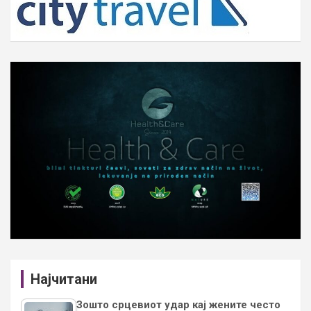
Најчитани
Зошто срцевиот удар кај жените често