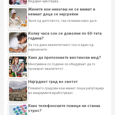
бидејќи чувствува…
Жените кои никогаш не се мажат и
немаат деца се најсреќни
Уште од детството, таа се мажи како да ѝ…
Колку часа сон се доволни по 60-тата
година?
За тоа дека квалитетниот сон е еден од
најважните…
Како да препознаете вистински мед?
Многумина со години се обидуваат да го
проверат квалитетот…
Најгрдиот град во светот
Повеќето градови кои имаат лоша репутација
во медиумите вработуваат…
Како телефонските повици ни станаа
стрес?