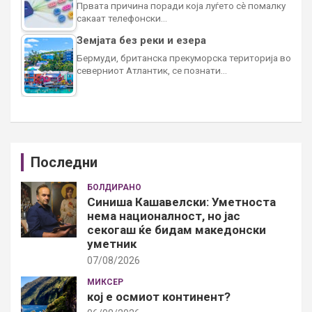
Првата причина поради која луѓето сè помалку
сакаат телефонски…
Земјата без реки и езера
Бермуди, британска прекуморска територија во
северниот Атлантик, се познати…
Последни
БОЛДИРАНО
Синиша Кашавелски: Уметноста
нема националност, но јас
секогаш ќе бидам македонски
уметник
07/08/2026
МИКСЕР
кој е осмиот континент?