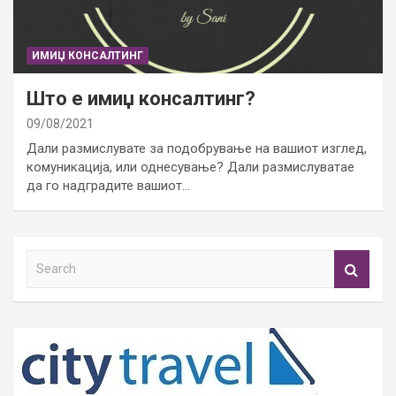
ИМИЏ КОНСАЛТИНГ
Што е имиџ консалтинг?
09/08/2021
Дали размислувате за подобрување на вашиот изглед,
комуникација, или однесување? Дали размислуватае
да го надградите вашиот…
S
e
a
r
c
h