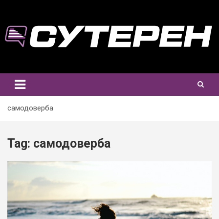
Skip
to
content
самодоверба
Tag:
самодоверба