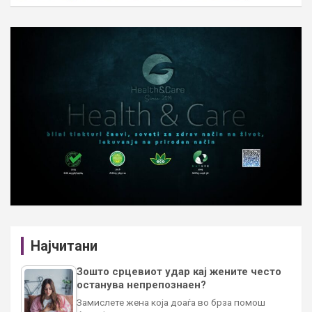
Најчитани
Зошто срцевиот удар кај жените често
останува непрепознаен?
Замислете жена која доаѓа во брза помош