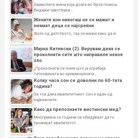
Замислете жена која доаѓа во брза помош
бидејќи чувствува…
Жените кои никогаш не се мажат и
немаат деца се најсреќни
Уште од детството, таа се мажи како да ѝ…
Марко Китевски (2): Верувам дека се
проколнати сите што направиле некое
зло
„Проколнати се оние што ја ограбија
татковината во криминалната…
Колку часа сон се доволни по 60-тата
година?
За тоа дека квалитетниот сон е еден од
најважните…
Како да препознаете вистински мед?
Многумина со години се обидуваат да го
проверат квалитетот…