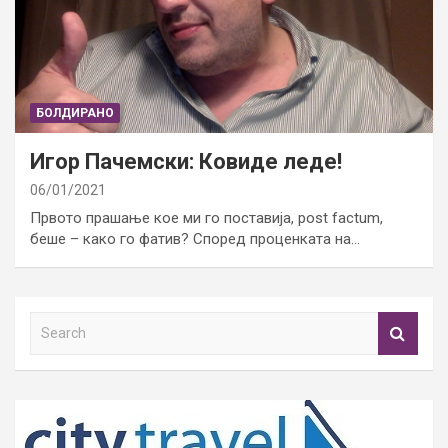
БОЛДИРАНО
Игор Пачемски: Ковиде леде!
06/01/2021
Првото прашање кое ми го поставија, post factum,
беше – како го фатив? Според проценката на…
S
e
a
r
c
h