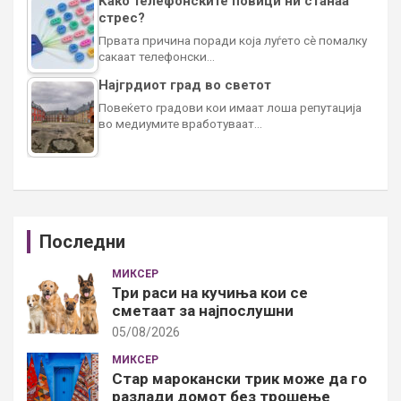
Како телефонските повици ни станаа
стрес?
Првата причина поради која луѓето сè помалку
сакаат телефонски…
Најгрдиот град во светот
Повеќето градови кои имаат лоша репутација
во медиумите вработуваат…
Последни
МИКСЕР
Три раси на кучиња кои се
сметаат за најпослушни
05/08/2026
МИКСЕР
Стар марокански трик може да го
разлади домот без трошење