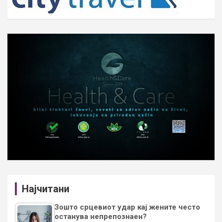
Најчитани
Зошто срцевиот удар кај жените често
останува непрепознаен?