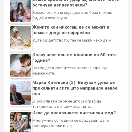
останува непрепознаен?
Замислете жена која доаѓа во брза помош
бидејќи чувствува…
Жените кои никогаш не се мажат и
немаат деца се најсреќни
Уште од детството, таа се мажи како да ѝ…
Колку часа сон се доволни по 60-тата
година?
За тоа дека квалитетниот сон е еден од
најважните…
Марко Китевски (2): Верувам дека се
проколнати сите што направиле некое
зло
„Проколнати се оние што ја ограбија
татковината во криминалната…
Како да препознаете вистински мед?
Многумина со години се обидуваат да го
проверат квалитетот…