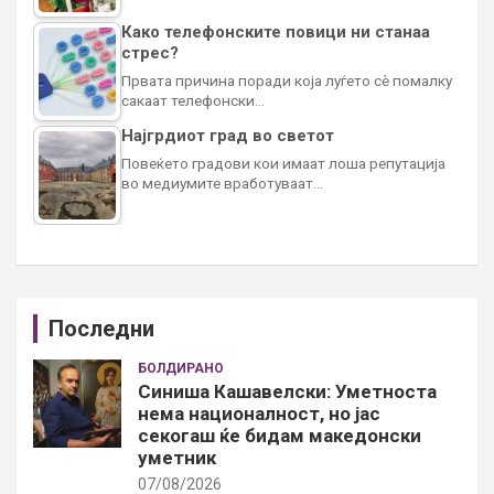
Како телефонските повици ни станаа
стрес?
Првата причина поради која луѓето сè помалку
сакаат телефонски…
Најгрдиот град во светот
Повеќето градови кои имаат лоша репутација
во медиумите вработуваат…
Последни
БОЛДИРАНО
Синиша Кашавелски: Уметноста
нема националност, но јас
секогаш ќе бидам македонски
уметник
07/08/2026