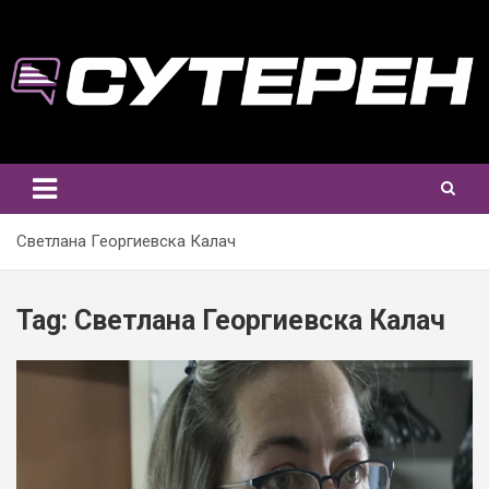
Skip
to
content
Светлана Георгиевска Калач
Tag:
Светлана Георгиевска Калач