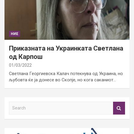
НИЕ
Приказната на Украинката Светлана
од Карпош
01/03/2022
Светлана Георгиевска Калач потекнува од Украина, но
љубовта ќе ја донесе во Скопје, но кога саканиот…
S
e
a
r
c