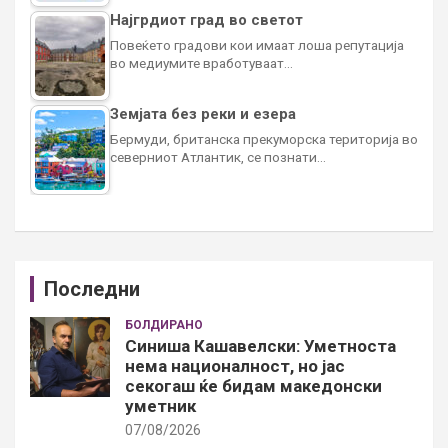
Најгрдиот град во светот
Повеќето градови кои имаат лоша репутација
во медиумите вработуваат…
Земјата без реки и езера
Бермуди, британска прекуморска територија во
северниот Атлантик, се познати…
Последни
БОЛДИРАНО
Синиша Кашавелски: Уметноста
нема националност, но јас
секогаш ќе бидам македонски
уметник
07/08/2026