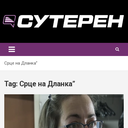
Skip
to
content
Срце на Дланка”
Tag:
Срце на Дланка”