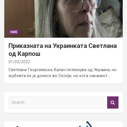
НИЕ
Приказната на Украинката Светлана
од Карпош
01/03/2022
Светлана Георгиевска Калач потекнува од Украина, но
љубовта ќе ја донесе во Скопје, но кога саканиот…
S
e
a
r
c