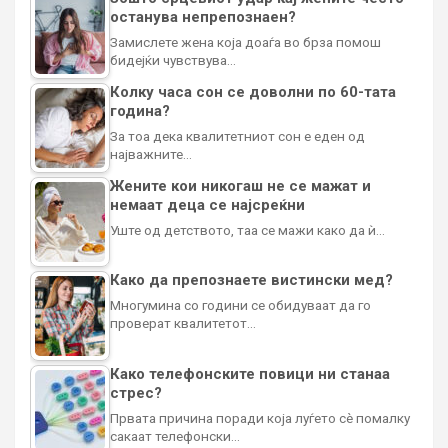
останува непрепознаен?
Замислете жена која доаѓа во брза помош
бидејќи чувствува…
Колку часа сон се доволни по 60-тата
година?
За тоа дека квалитетниот сон е еден од
најважните…
Жените кои никогаш не се мажат и
немаат деца се најсреќни
Уште од детството, таа се мажи како да ѝ…
Како да препознаете вистински мед?
Многумина со години се обидуваат да го
проверат квалитетот…
Како телефонските повици ни станаа
стрес?
Првата причина поради која луѓето сè помалку
сакаат телефонски…