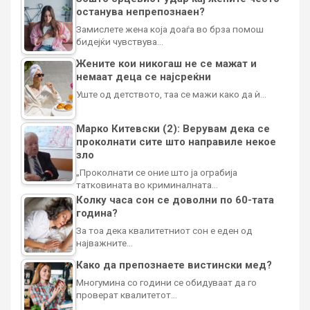
останува непрепознаен?
Замислете жена која доаѓа во брза помош
бидејќи чувствува…
Жените кои никогаш не се мажат и
немаат деца се најсреќни
Уште од детството, таа се мажи како да ѝ…
Марко Китевски (2): Верувам дека се
проколнати сите што направиле некое
зло
„Проколнати се оние што ја ограбија
татковината во криминалната…
Колку часа сон се доволни по 60-тата
година?
За тоа дека квалитетниот сон е еден од
најважните…
Како да препознаете вистински мед?
Многумина со години се обидуваат да го
проверат квалитетот…