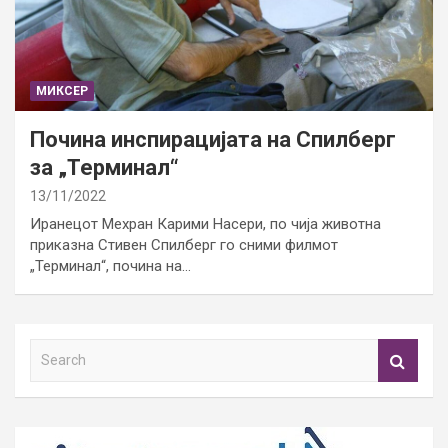
МИКСЕР
Почина инспирацијата на Спилберг
за „Терминал“
13/11/2022
Иранецот Мехран Карими Насери, по чија животна
приказна Стивен Спилберг го сними филмот
„Терминал“, почина на…
S
e
a
r
c