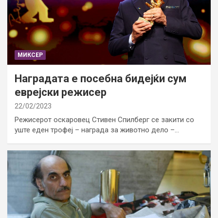
МИКСЕР
Наградата е посебна бидејќи сум
еврејски режисер
22/02/2023
Режисерот оскаровец Стивен Спилберг се закити со
уште еден трофеј – награда за животно дело –…