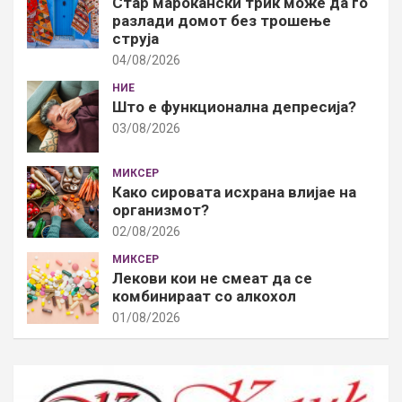
Стар марокански трик може да го
разлади домот без трошење
струја
04/08/2026
НИЕ
Што е функционална депресија?
03/08/2026
МИКСЕР
Како сировата исхрана влијае на
организмот?
02/08/2026
МИКСЕР
Лекови кои не смеат да се
комбинираат со алкохол
01/08/2026