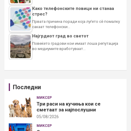
Како телефонските повици ни станаа
стрес?
Првата причина поради која луѓето сè помалку
сакаат телефонски…
Најгрдиот град во светот
Повеќето градови кои имаат лоша репутација
во медиумите вработуваат…
Последни
МИКСЕР
Три раси на кучиња кои се
сметаат за најпослушни
05/08/2026
МИКСЕР