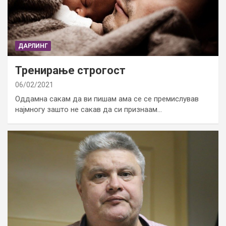
ДАРЛИНГ
Тренирање строгост
06/02/2021
Оддамна сакам да ви пишам ама се се премислував
најмногу зашто не сакав да си признаам…