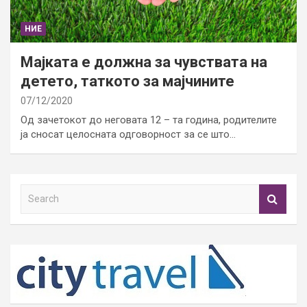
НИЕ
Мајката е должна за чувствата на
детето, таткото за мајчините
07/12/2020
Од зачетокот до неговата 12 – та година, родителите
ја сносат целосната одговорност за се што…
S
e
a
r
c
h