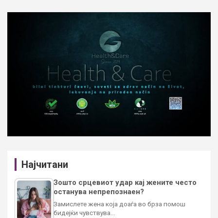
Најчитани
Зошто срцевиот удар кај жените често
останува непрепознаен?
Замислете жена која доаѓа во брза помош
бидејќи чувствува…