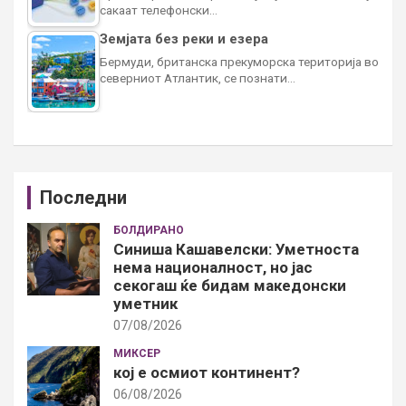
сакаат телефонски…
Земјата без реки и езера
Бермуди, британска прекуморска територија во
северниот Атлантик, се познати…
Последни
БОЛДИРАНО
Синиша Кашавелски: Уметноста
нема националност, но јас
секогаш ќе бидам македонски
уметник
07/08/2026
МИКСЕР
кој е осмиот континент?
06/08/2026