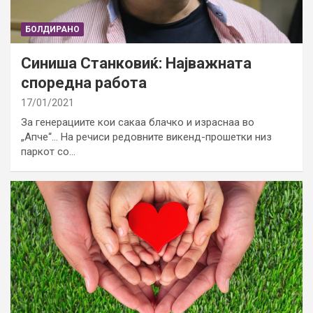
БОЛДИРАНО
Синиша Станковиќ: Најважната
споредна работа
17/01/2021
За генерациите кои сакаа блачко и израснаа во
„Апче“… На речиси редовните викенд-прошетки низ
паркот со…