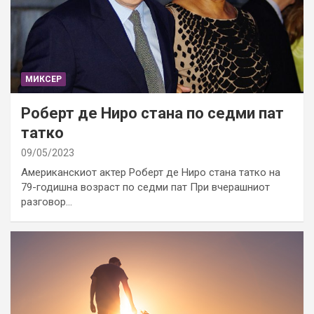
МИКСЕР
Роберт де Ниро стана по седми пат
татко
09/05/2023
Американскиот актер Роберт де Ниро стана татко на
79-годишна возраст по седми пат При вчерашниот
разговор…