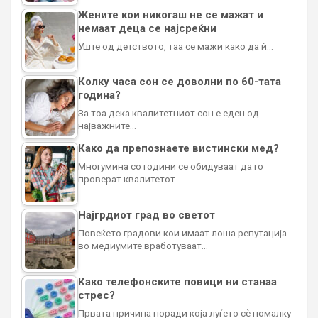
Жените кои никогаш не се мажат и
немаат деца се најсреќни
Уште од детството, таа се мажи како да ѝ…
Колку часа сон се доволни по 60-тата
година?
За тоа дека квалитетниот сон е еден од
најважните…
Како да препознаете вистински мед?
Многумина со години се обидуваат да го
проверат квалитетот…
Најгрдиот град во светот
Повеќето градови кои имаат лоша репутација
во медиумите вработуваат…
Како телефонските повици ни станаа
стрес?
Првата причина поради која луѓето сè помалку