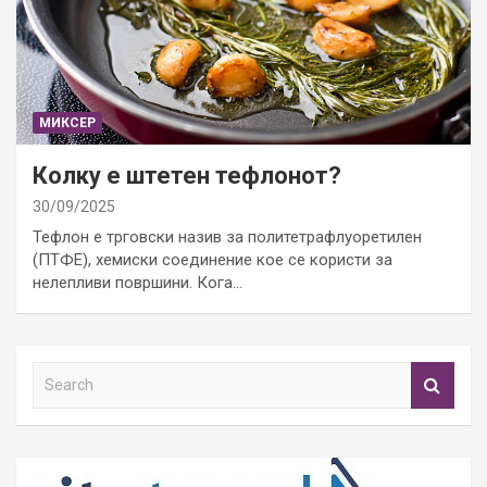
МИКСЕР
Колку е штетен тефлонот?
30/09/2025
Тефлон е трговски назив за политетрафлуоретилен
(ПТФЕ), хемиски соединение кое се користи за
нелепливи површини. Кога…
S
e
a
r
c
h