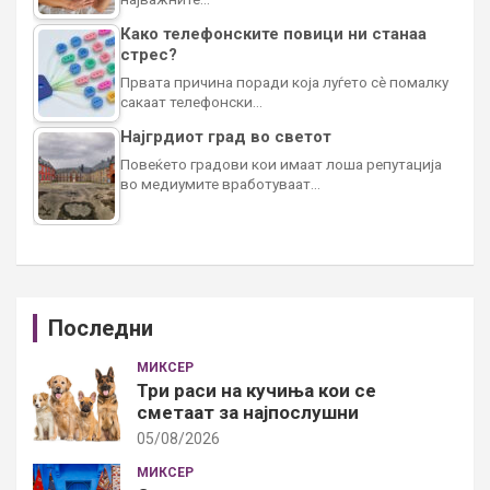
Како телефонските повици ни станаа
стрес?
Првата причина поради која луѓето сè помалку
сакаат телефонски…
Најгрдиот град во светот
Повеќето градови кои имаат лоша репутација
во медиумите вработуваат…
Последни
МИКСЕР
Три раси на кучиња кои се
сметаат за најпослушни
05/08/2026
МИКСЕР