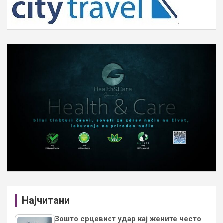
Најчитани
Зошто срцевиот удар кај жените често