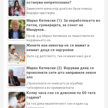
останува непрепознаен?
Замислете жена која доаѓа во брза помош
бидејќи чувствува…
Марко Китевски (1): За неработењето во
петок, суеверијата, за сонот на
Манџуков…
Проф. д-р Марко Китевски за тешкотиите во
издавањето на…
Жените кои никогаш не се мажат и
немаат деца се најсреќни
Уште од детството, таа се мажи како да ѝ…
Марко Китевски (2): Верувам дека се
проколнати сите што направиле некое
зло
„Проколнати се оние што ја ограбија
татковината во криминалната…
Колку часа сон се доволни по 60-тата
година?
За тоа дека квалитетниот сон е еден од
најважните…