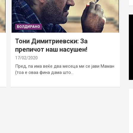
БОЛДИРАНО
Тони Димитриевски: За
препичот наш насушен!
17/02/2020
Пред, па има веќе два месеца ми се јави Маман
(тоа е оваа фина дама што…