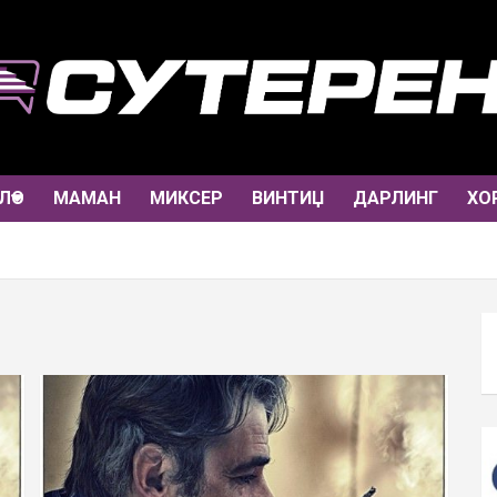
ЛО
МАМАН
МИКСЕР
ВИНТИЏ
ДАРЛИНГ
ХО