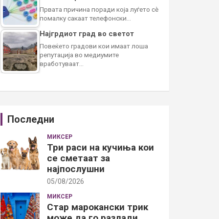
Првата причина поради која луѓето сè
помалку сакаат телефонски…
Најгрдиот град во светот
Повеќето градови кои имаат лоша
репутација во медиумите
вработуваат…
Последни
МИКСЕР
Три раси на кучиња кои
се сметаат за
најпослушни
05/08/2026
МИКСЕР
Стар марокански трик
може да го разлади