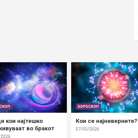
СКОП
ХОРОСКОП
и кои најтешко
Кои се најневерните?
ивуваат во бракот
07/05/2026
/2026