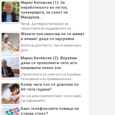
Марко Китевски (1): За
неработењето во петок,
суеверијата, за сонот на
Манџуков…
Проф. д-р Марко Китевски за
тешкотиите во издавањето на…
Жените кои никогаш не се мажат
и немаат деца се најсреќни
Уште од детството, таа се мажи како
да ѝ…
Марко Китевски (2): Верувам
дека се проколнати сите што
направиле некое зло
„Проколнати се оние што ја ограбија
татковината во криминалната…
Колку часа сон се доволни по
60-тата година?
За тоа дека квалитетниот сон е еден
од најважните…
Како телефонските повици ни
станаа стрес?