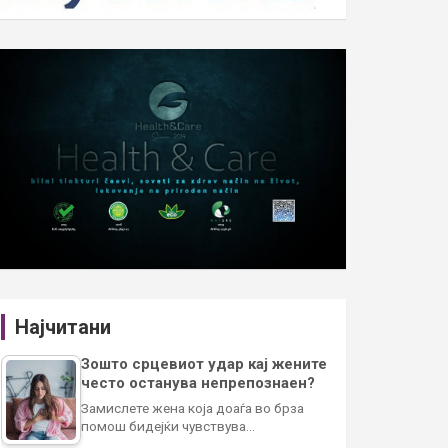
Најчитани
Зошто срцевиот удар кај жените
често останува непрепознаен?
Замислете жена која доаѓа во брза
помош бидејќи чувствува…