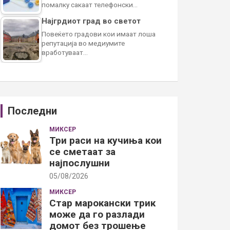
помалку сакаат телефонски…
Најгрдиот град во светот
Повеќето градови кои имаат лоша
репутација во медиумите
вработуваат…
Последни
МИКСЕР
Три раси на кучиња кои
се сметаат за
најпослушни
05/08/2026
МИКСЕР
Стар марокански трик
може да го разлади
домот без трошење