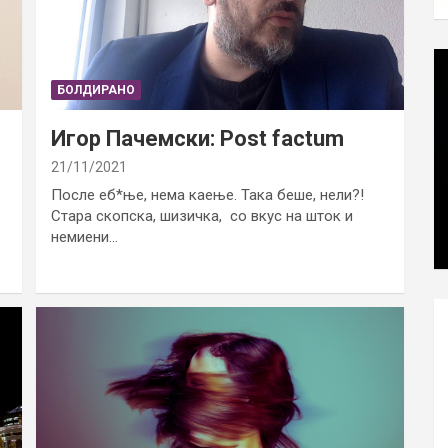
БОЛДИРАНО
Игор Пачемски: Post factum
21/11/2021
После еб*ње, нема каење. Така беше, нели?!
Стара скопска, шизичка, со вкус на шток и
немиени…