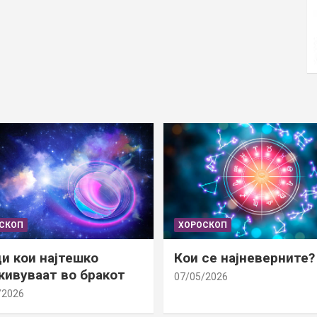
СКОП
ХОРОСКОП
и кои најтешко
Кои се најневерните?
ивуваат во бракот
07/05/2026
/2026