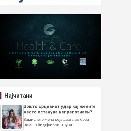
Најчитани
Зошто срцевиот удар кај жените
често останува непрепознаен?
Замислете жена која доаѓа во брза
помош бидејќи чувствува…