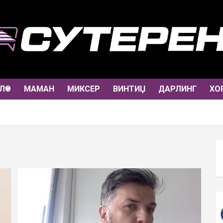
ЛО
МАМАН
МИКСЕР
ВИНТИЏ
ДАРЛИНГ
ХО