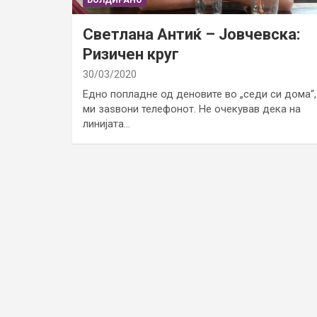
Светлана Антиќ – Јовчевска:
Ризичен круг
30/03/2020
Едно попладне од деновите во „седи си дома“,
ми заѕвони телефонот. Не очекував дека на
линијата…