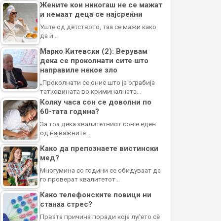
Жените кои никогаш не се мажат
и немаат деца се најсреќни
Уште од детството, таа се мажи како
да ѝ…
Марко Китевски (2): Верувам
дека се проколнати сите што
направиле некое зло
„Проколнати се оние што ја ограбија
татковината во криминалната…
Колку часа сон се доволни по
60-тата година?
За тоа дека квалитетниот сон е еден
од најважните…
Како да препознаете вистински
мед?
Многумина со години се обидуваат да
го проверат квалитетот…
Како телефонските повици ни
станаа стрес?
Првата причина поради која луѓето сè