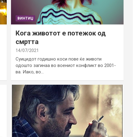
ВИНТИЏ
Кога животот е потежок од
смртта
14/07/2021
Суицидот годишно коси пове ќе животи
одошто загинаа во воениот конфликт во 2001-
ва. Иако, во…