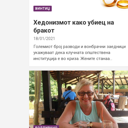
ВИНТИЏ
Хедонизмот како убиец на
бракот
18/01/2021
Големиот број разводи и вонбрачни заедници
укажуваат дека клучната општествена
институција е во криза. Жените станаа…
БОЛДИРАНО