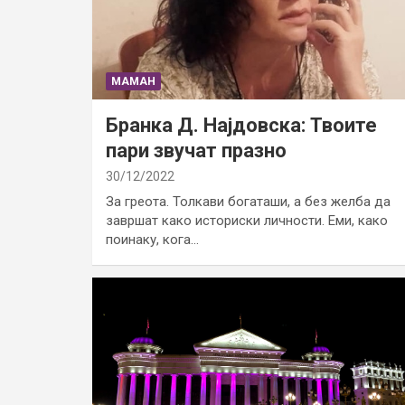
МАМАН
Бранка Д. Најдовска: Твоите
пари звучат празно
30/12/2022
За греота. Толкави богаташи, а без желба да
завршат како историски личности. Еми, како
поинаку, кога…