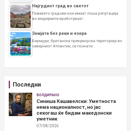
Најгрдиот град во светот
Повеќето градови кои имаат лоша репутација
во медиумите вработуваат…
Земјата без реки и езера
Бермуди, британска прекуморска територија во
северниот Атлантик, се познати…
Последни
БОЛДИРАНО
Синиша Кашавелски: Уметноста
нема националност, но јас
секогаш ќе бидам македонски
уметник
07/08/2026