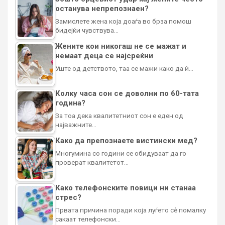
останува непрепознаен?
Замислете жена која доаѓа во брза помош
бидејќи чувствува…
Жените кои никогаш не се мажат и
немаат деца се најсреќни
Уште од детството, таа се мажи како да ѝ…
Колку часа сон се доволни по 60-тата
година?
За тоа дека квалитетниот сон е еден од
најважните…
Како да препознаете вистински мед?
Многумина со години се обидуваат да го
проверат квалитетот…
Како телефонските повици ни станаа
стрес?
Првата причина поради која луѓето сè помалку
сакаат телефонски…