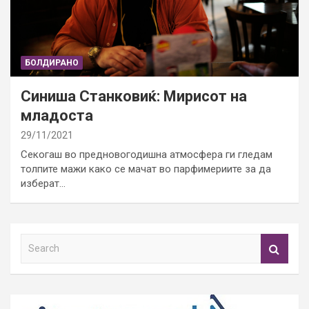
БОЛДИРАНО
Синиша Станковиќ: Мирисот на
младоста
29/11/2021
Секогаш во предновогодишна атмосфера ги гледам
толпите мажи како се мачат во парфимериите за да
изберат…
S
e
a
r
c