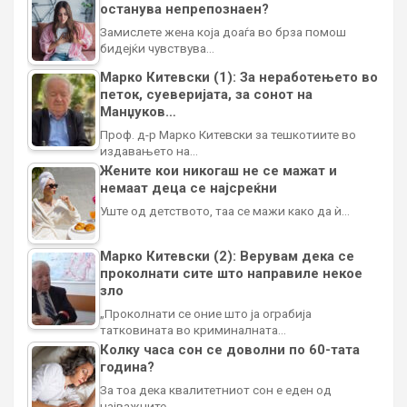
останува непрепознаен?
Замислете жена која доаѓа во брза помош
бидејќи чувствува…
Марко Китевски (1): За неработењето во
петок, суеверијата, за сонот на
Манџуков…
Проф. д-р Марко Китевски за тешкотиите во
издавањето на…
Жените кои никогаш не се мажат и
немаат деца се најсреќни
Уште од детството, таа се мажи како да ѝ…
Марко Китевски (2): Верувам дека се
проколнати сите што направиле некое
зло
„Проколнати се оние што ја ограбија
татковината во криминалната…
Колку часа сон се доволни по 60-тата
година?
За тоа дека квалитетниот сон е еден од
најважните…