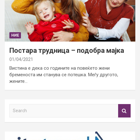
НИЕ
Постара трудница – подобра мајка
01/04/2021
Вистина е дека со годините на повеќето жени
бременоста им станува се потешка. Меѓу другото,
жените…
S
e
a
r
c
h