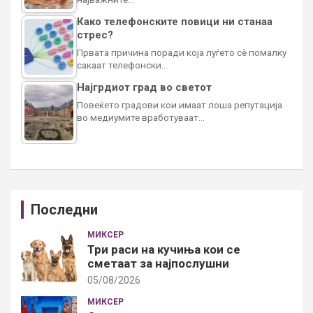
Како телефонските повици ни станаа
стрес?
Првата причина поради која луѓето сè помалку
сакаат телефонски…
Најгрдиот град во светот
Повеќето градови кои имаат лоша репутација
во медиумите вработуваат…
Последни
МИКСЕР
Три раси на кучиња кои се
сметаат за најпослушни
05/08/2026
МИКСЕР