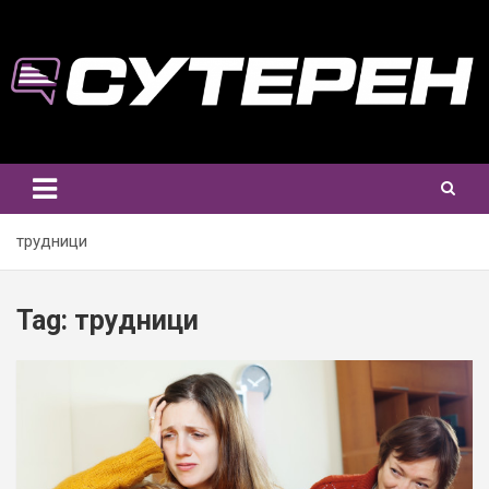
Skip
to
content
трудници
Tag:
трудници