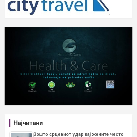
Најчитани
Зошто срцевиот удар кај жените често