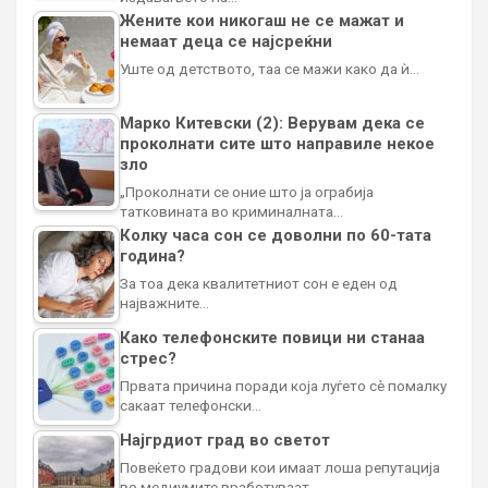
Жените кои никогаш не се мажат и
немаат деца се најсреќни
Уште од детството, таа се мажи како да ѝ…
Марко Китевски (2): Верувам дека се
проколнати сите што направиле некое
зло
„Проколнати се оние што ја ограбија
татковината во криминалната…
Колку часа сон се доволни по 60-тата
година?
За тоа дека квалитетниот сон е еден од
најважните…
Како телефонските повици ни станаа
стрес?
Првата причина поради која луѓето сè помалку
сакаат телефонски…
Најгрдиот град во светот
Повеќето градови кои имаат лоша репутација
во медиумите вработуваат…