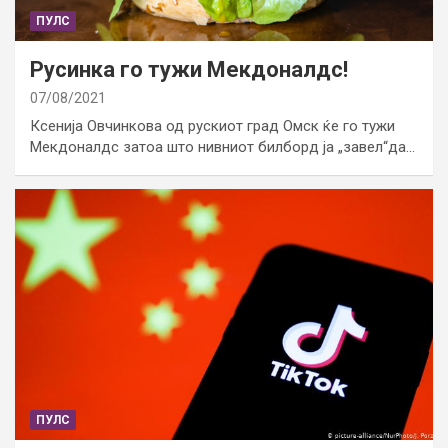
ПУЛС
Русинка го тужи Мекдоналдс!
07/08/2021
Ксенија Овчинкова од рускиот град Омск ќе го тужи
Мекдоналдс затоа што нивниот билборд ја „завел“да…
ПУЛС