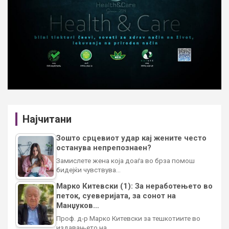
Најчитани
Зошто срцевиот удар кај жените често
останува непрепознаен?
Замислете жена која доаѓа во брза помош
бидејќи чувствува…
Марко Китевски (1): За неработењето во
петок, суеверијата, за сонот на
Манџуков…
Проф. д-р Марко Китевски за тешкотиите во
издавањето на…