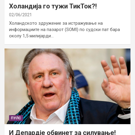
Холандија го тужи ТикТок?!
02/06/2021
Холандското здружение за истражување на
информациите на пазарот (SOMI) по судски пат бара
околу 1,5 милијарди…
ПУЛС
И Депардје обвинет за силување!