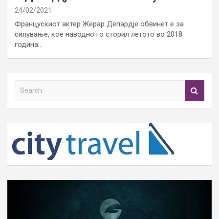
24/02/2021
Францускиот актер Жерар Депардје обвинет е за
силување, кое наводно го сторил летото во 2018
година…
S
e
a
r
c
h