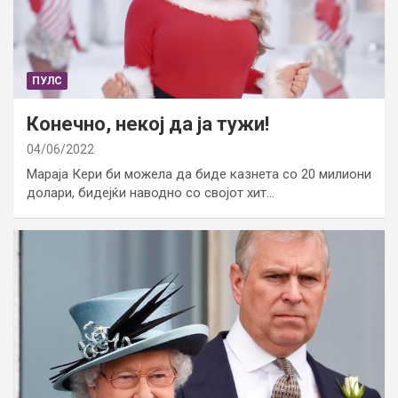
ПУЛС
Конечно, некој да ја тужи!
04/06/2022
Мараја Кери би можела да биде казнета со 20 милиони
долари, бидејќи наводно со својот хит…