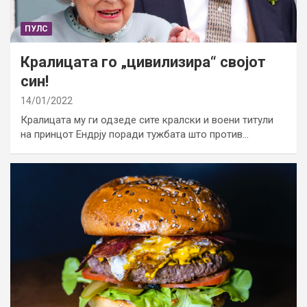
ПУЛС
Кралицата го „цивилизира“ својот
син!
14/01/2022
Кралицата му ги одзеде сите кралски и воени титули
на принцот Ендрју поради тужбата што против…