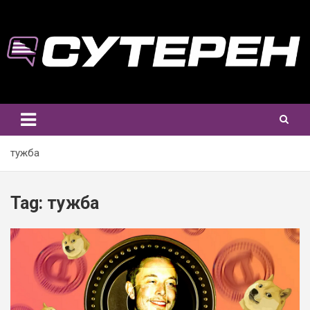
Skip
to
content
тужба
Tag:
тужба