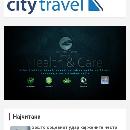
Најчитани
Зошто срцевиот удар кај жените често