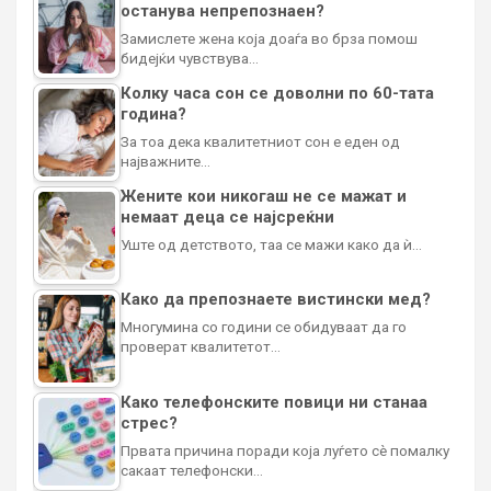
останува непрепознаен?
Замислете жена која доаѓа во брза помош
бидејќи чувствува…
Колку часа сон се доволни по 60-тата
година?
За тоа дека квалитетниот сон е еден од
најважните…
Жените кои никогаш не се мажат и
немаат деца се најсреќни
Уште од детството, таа се мажи како да ѝ…
Како да препознаете вистински мед?
Многумина со години се обидуваат да го
проверат квалитетот…
Како телефонските повици ни станаа
стрес?
Првата причина поради која луѓето сè помалку
сакаат телефонски…