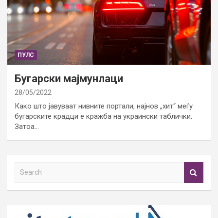
ПУЛС
Бугарски мајмунлаци
28/05/2022
Како што јавуваат нивните портали, најнов „хит“ меѓу
бугарските крадци е кражба на украински таблички.
Затоа…
S
e
a
r
c
h