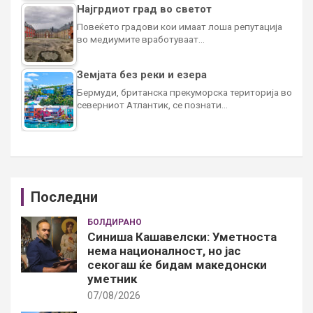
Најгрдиот град во светот
Повеќето градови кои имаат лоша репутација
во медиумите вработуваат…
Земјата без реки и езера
Бермуди, британска прекуморска територија во
северниот Атлантик, се познати…
Последни
БОЛДИРАНО
Синиша Кашавелски: Уметноста
нема националност, но јас
секогаш ќе бидам македонски
уметник
07/08/2026