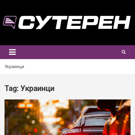
Skip
to
content
Украинци
Tag:
Украинци