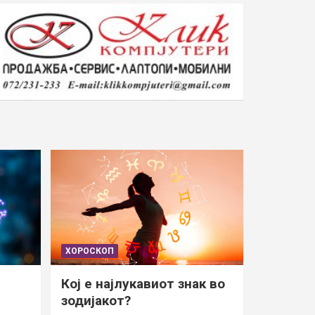
ХОРОСКОП
Кој е најлукавиот знак во
зодијакот?