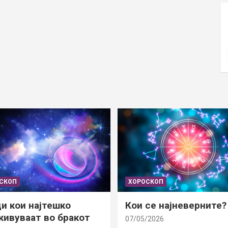
СКОП
ХОРОСКОП
и кои најтешко
Кои се најневерните?
ивуваат во бракот
07/05/2026