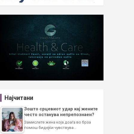
Најчитани
Зошто срцевиот удар кај жените
често останува непрепознаен?
Замислете жена која доаѓа во брза
помош бидејќи чувствува…