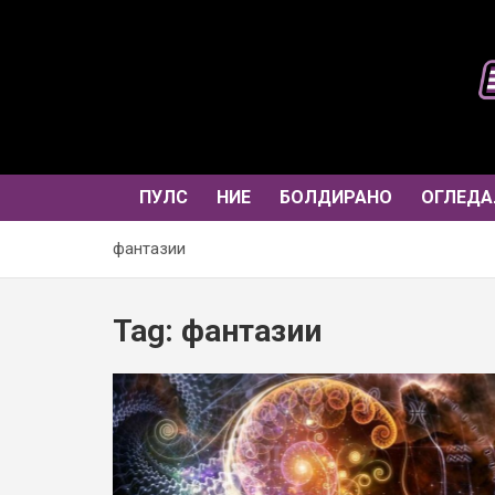
Skip
to
content
ПУЛС
НИЕ
БОЛДИРАНО
ОГЛЕДА
фантазии
Tag:
фантазии