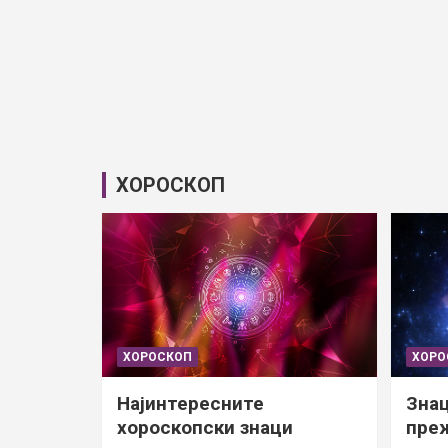
ХОРОСКОП
ХОРОСКОП
ХОРО
Најинтересните
Знац
хороскопски знаци
преж