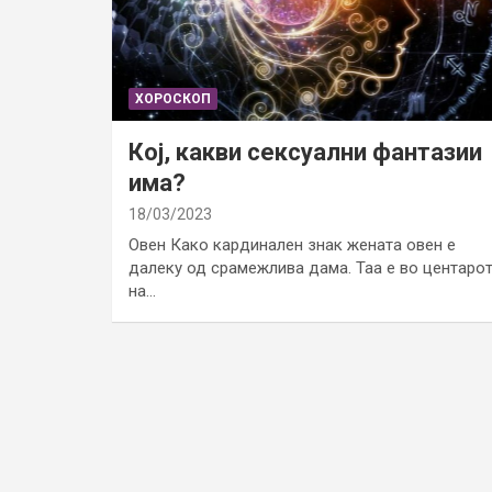
ХОРОСКОП
Кој, какви сексуални фантазии
има?
18/03/2023
Овен Како кардинален знак жената овен е
далеку од срамежлива дама. Таа е во центаро
на…