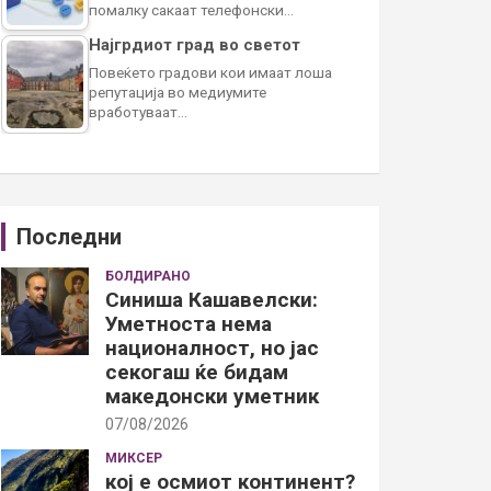
помалку сакаат телефонски…
Најгрдиот град во светот
Повеќето градови кои имаат лоша
репутација во медиумите
вработуваат…
Последни
БОЛДИРАНО
Синиша Кашавелски:
Уметноста нема
националност, но јас
секогаш ќе бидам
македонски уметник
07/08/2026
МИКСЕР
кој е осмиот континент?