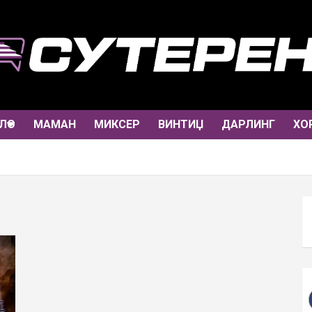
ЛО
МАМАН
МИКСЕР
ВИНТИЏ
ДАРЛИНГ
ХО