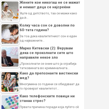
Жените кои никогаш не се мажат
и немаат деца се најсреќни
Уште од детството, таа се мажи како
да ѝ…
Колку часа сон се доволни по
60-тата година?
За тоа дека квалитетниот сон е еден
од најважните…
Марко Китевски (2): Верувам
дека се проколнати сите што
направиле некое зло
„Проколнати се оние што ја ограбија
татковината во криминалната…
Како да препознаете вистински
мед?
Многумина со години се обидуваат да
го проверат квалитетот…
Како телефонските повици ни
станаа стрес?
Првата причина поради која луѓето сè