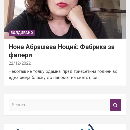
БОЛДИРАНО
Ноне Абрашева Ноциќ: Фабрика за
фелери
22/12/2022
Некогаш не толку одамна, пред триесетина години во
една земја блиску до папокот на светот, си…
S
e
a
r
c