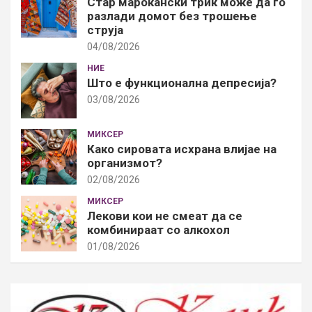
Стар марокански трик може да го
разлади домот без трошење
струја
04/08/2026
НИЕ
Што е функционална депресија?
03/08/2026
МИКСЕР
Како сировата исхрана влијае на
организмот?
02/08/2026
МИКСЕР
Лекови кои не смеат да се
комбинираат со алкохол
01/08/2026