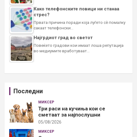
Како телефонските повици ни станаа
стрес?
Првата причина поради која луѓето сè помалку
сакаат телефонски…
Најгрдиот град во светот
Повеќето градови кои имаат лоша репутација
во медиумите вработуваат…
Последни
МИКСЕР
Три раси на кучиња кои се
сметаат за најпослушни
05/08/2026
МИКСЕР