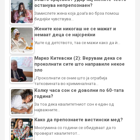
останува непрепознаен?
Замислете жена која доаѓа во брза помош
бидејќи чувствува…
Жените кои никогаш не се мажат и
немаат деца се најсреќни
Уште од детството, таа се мажи како да ѝ…
Марко Китевски (2): Верувам дека се
проколнати сите што направиле некое
зло
„Проколнати се оние што ја ограбија
татковината во криминалната…
Колку часа сон се доволни по 60-тата
година?
За тоа дека квалитетниот сон е еден од
најважните…
Како да препознаете вистински мед?
Многумина со години се обидуваат да го
проверат квалитетот…