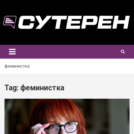
Skip
to
content
феминистка
Tag:
феминистка