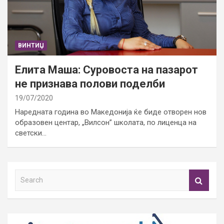
ВИНТИЏ
Елита Маша: Суровоста на пазарот
не признава полови поделби
19/07/2020
Наредната година во Македонија ќе биде отворен нов
образовен центар, „Вилсон” школата, по лиценца на
светски…
S
e
a
r
c