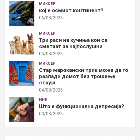
МИКСЕР
кој е осмиот континент?
06/08/2026
МИКСЕР
Три раси на кучиња кои се
сметаат за најпослушни
05/08/2026
МИКСЕР
Стар марокански трик може да го
разлади домот без трошење
струја
04/08/2026
НИЕ
Што е функционална депресија?
03/08/2026