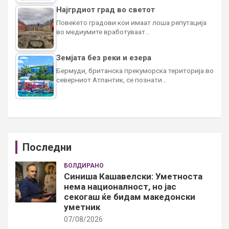
Најгрдиот град во светот
Повеќето градови кои имаат лоша репутација
во медиумите вработуваат…
Земјата без реки и езера
Бермуди, британска прекуморска територија во
северниот Атлантик, се познати…
Последни
БОЛДИРАНО
Синиша Кашавелски: Уметноста
нема националност, но јас
секогаш ќе бидам македонски
уметник
07/08/2026