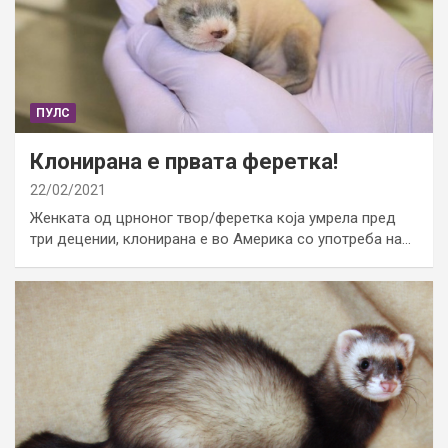
ПУЛС
Клонирана е првата феретка!
22/02/2021
Женката од црноног твор/феретка која умрела пред
три децении, клонирана е во Америка со употреба на…