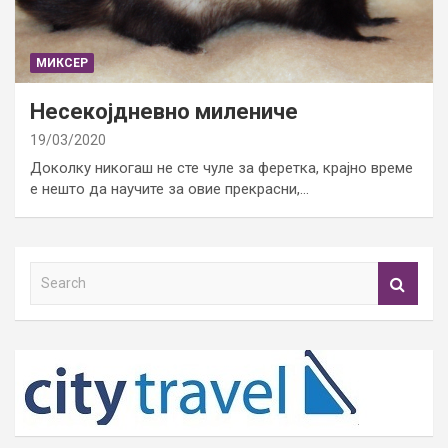
МИКСЕР
Несекојдневно милениче
19/03/2020
Доколку никогаш не сте чуле за феретка, крајно време
е нешто да научите за овие прекрасни,…
S
e
a
r
c
h