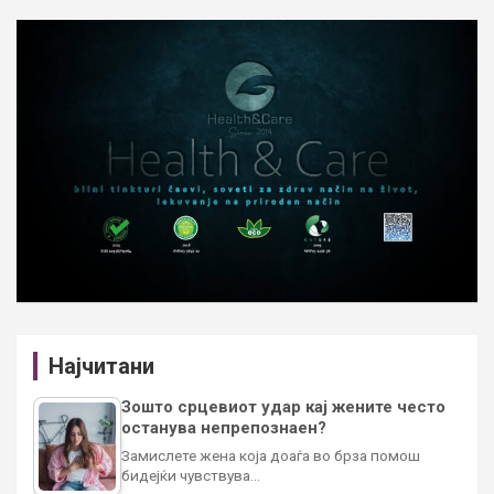
Најчитани
Зошто срцевиот удар кај жените често
останува непрепознаен?
Замислете жена која доаѓа во брза помош
бидејќи чувствува…