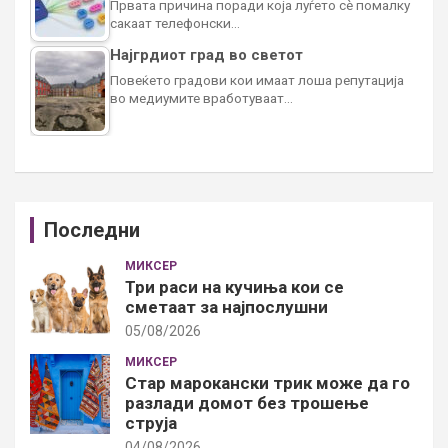
Првата причина поради која луѓето сè помалку
сакаат телефонски…
Најгрдиот град во светот
Повеќето градови кои имаат лоша репутација
во медиумите вработуваат…
Последни
МИКСЕР
Три раси на кучиња кои се
сметаат за најпослушни
05/08/2026
МИКСЕР
Стар марокански трик може да го
разлади домот без трошење
струја
04/08/2026