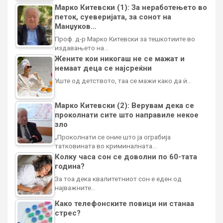
Марко Китевски (1): За неработењето во
петок, суеверијата, за сонот на
Манџуков…
Проф. д-р Марко Китевски за тешкотиите во
издавањето на…
Жените кои никогаш не се мажат и
немаат деца се најсреќни
Уште од детството, таа се мажи како да ѝ…
Марко Китевски (2): Верувам дека се
проколнати сите што направиле некое
зло
„Проколнати се оние што ја ограбија
татковината во криминалната…
Колку часа сон се доволни по 60-тата
година?
За тоа дека квалитетниот сон е еден од
најважните…
Како телефонските повици ни станаа
стрес?