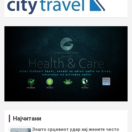
Најчитани
Зошто срцевиот удар кај жените често