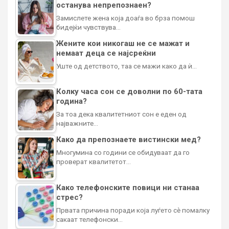
останува непрепознаен?
Замислете жена која доаѓа во брза помош
бидејќи чувствува…
Жените кои никогаш не се мажат и
немаат деца се најсреќни
Уште од детството, таа се мажи како да ѝ…
Колку часа сон се доволни по 60-тата
година?
За тоа дека квалитетниот сон е еден од
најважните…
Како да препознаете вистински мед?
Многумина со години се обидуваат да го
проверат квалитетот…
Како телефонските повици ни станаа
стрес?
Првата причина поради која луѓето сè помалку
сакаат телефонски…