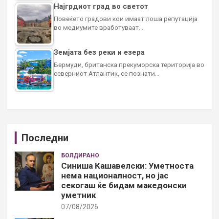
Најгрдиот град во светот
Повеќето градови кои имаат лоша репутација
во медиумите вработуваат…
Земјата без реки и езера
Бермуди, британска прекуморска територија во
северниот Атлантик, се познати…
Последни
БОЛДИРАНО
Синиша Кашавелски: Уметноста
нема националност, но јас
секогаш ќе бидам македонски
уметник
07/08/2026