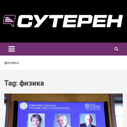
Skip
to
content
физика
Tag:
физика