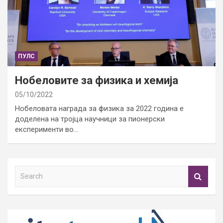
ПУЛС
Нобеловите за физика и хемија
05/10/2022
Нобеловата награда за физика за 2022 година е
доделена на тројца научници за пионерски
експерименти во…
S
e
a
r
c
h