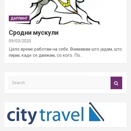
ДАРЛИНГ
Сродни мускули
09/03/2020
Цело време работам на себе. Внимавам што јадам, што
пијам, каде се движам, со кого. По…
S
e
a
r
c
h