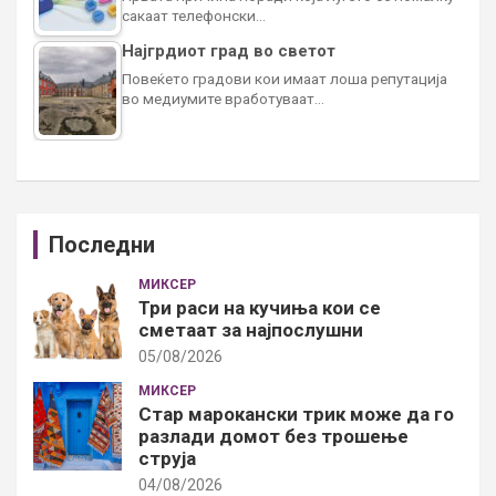
сакаат телефонски…
Најгрдиот град во светот
Повеќето градови кои имаат лоша репутација
во медиумите вработуваат…
Последни
МИКСЕР
Три раси на кучиња кои се
сметаат за најпослушни
05/08/2026
МИКСЕР
Стар марокански трик може да го
разлади домот без трошење
струја
04/08/2026