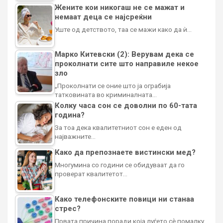
Жените кои никогаш не се мажат и
немаат деца се најсреќни
Уште од детството, таа се мажи како да ѝ…
Марко Китевски (2): Верувам дека се
проколнати сите што направиле некое
зло
„Проколнати се оние што ја ограбија
татковината во криминалната…
Колку часа сон се доволни по 60-тата
година?
За тоа дека квалитетниот сон е еден од
најважните…
Како да препознаете вистински мед?
Многумина со години се обидуваат да го
проверат квалитетот…
Како телефонските повици ни станаа
стрес?
Првата причина поради која луѓето сè помалку