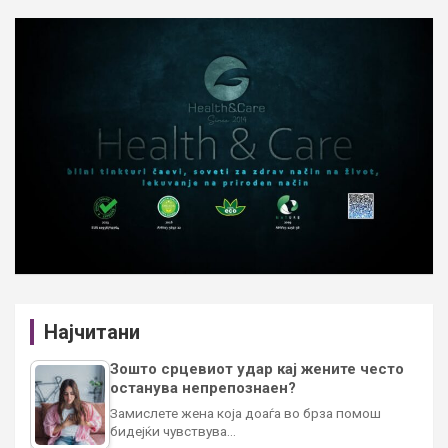
Најчитани
Зошто срцевиот удар кај жените често
останува непрепознаен?
Замислете жена која доаѓа во брза помош
бидејќи чувствува…