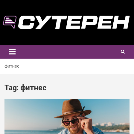
Skip
to
content
фитнес
Tag:
фитнес