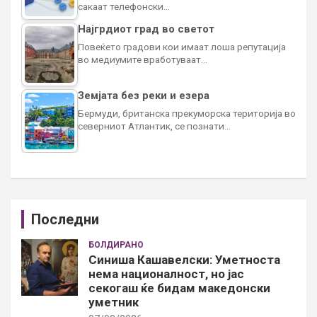
сакаат телефонски…
Најгрдиот град во светот
Повеќето градови кои имаат лоша репутација
во медиумите вработуваат…
Земјата без реки и езера
Бермуди, британска прекуморска територија во
северниот Атлантик, се познати…
Последни
БОЛДИРАНО
Синиша Кашавелски: Уметноста
нема националност, но јас
секогаш ќе бидам македонски
уметник