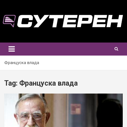
Skip
to
content
Француска влада
Tag:
Француска влада