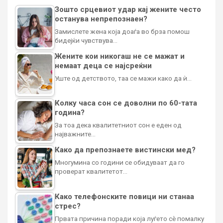
Зошто срцевиот удар кај жените често
останува непрепознаен?
Замислете жена која доаѓа во брза помош
бидејќи чувствува…
Жените кои никогаш не се мажат и
немаат деца се најсреќни
Уште од детството, таа се мажи како да ѝ…
Колку часа сон се доволни по 60-тата
година?
За тоа дека квалитетниот сон е еден од
најважните…
Како да препознаете вистински мед?
Многумина со години се обидуваат да го
проверат квалитетот…
Како телефонските повици ни станаа
стрес?
Првата причина поради која луѓето сè помалку