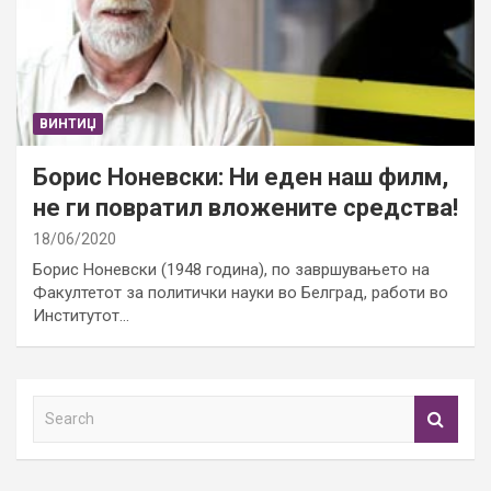
ВИНТИЏ
Борис Ноневски: Ни еден наш филм,
не ги повратил вложените средства!
18/06/2020
Борис Ноневски (1948 година), по завршувањето на
Факултетот за политички науки во Белград, работи во
Институтот…
S
e
a
r