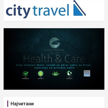
c
h
Најчитани