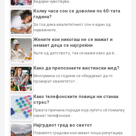
бидејќи чувствува…
Колку часа сон се доволни по 60-тата
година?
За тоа дека квалитетниот сон е еден од
најважните…
Жените кои никогаш не се мажат и
немаат деца се најсреќни
Уште од детството, таа се мажи како да ѝ…
Како да препознаете вистински мед?
Многумина со години се обидуваат да го
проверат квалитетот…
Како телефонските повици ни станаа
стрес?
Првата причина поради која луѓето сè помалку
сакаат телефонски…
Најгрдиот град во светот
Повеќето градови кои имаат лоша репутација