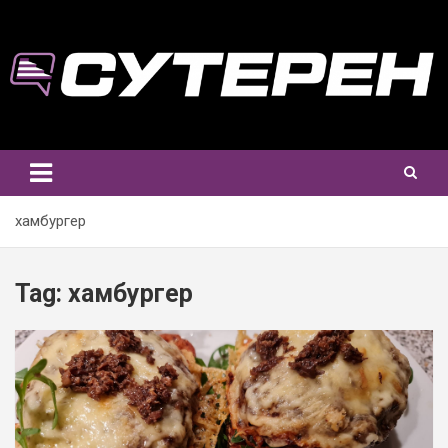
Skip
to
content
хамбургер
Tag:
хамбургер