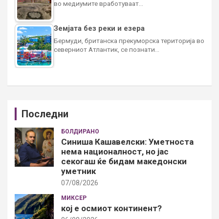
во медиумите вработуваат…
Земјата без реки и езера
Бермуди, британска прекуморска територија во
северниот Атлантик, се познати…
Последни
БОЛДИРАНО
Синиша Кашавелски: Уметноста
нема националност, но јас
секогаш ќе бидам македонски
уметник
07/08/2026
МИКСЕР
кој е осмиот континент?