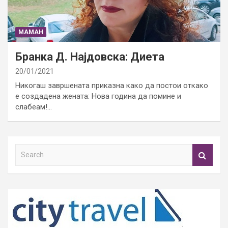
МАМАН
Бранка Д. Најдовска: Диета
20/01/2021
Никогаш завршената приказна како да постои откако
е создадена жената: Нова година да помине и
слабеам!…
S
e
a
r
c
h