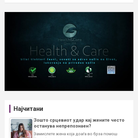
Најчитани
Зошто срцевиот удар кај жените често
останува непрепознаен?
Замислете жена која доаѓа во брза помош