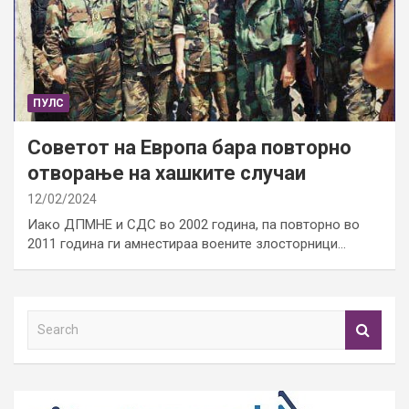
ПУЛС
Советот на Европа бара повторно
отворање на хашките случаи
12/02/2024
Иако ДПМНЕ и СДС во 2002 година, па повторно во
2011 година ги амнестираа воените злосторници…
S
e
a
r
c