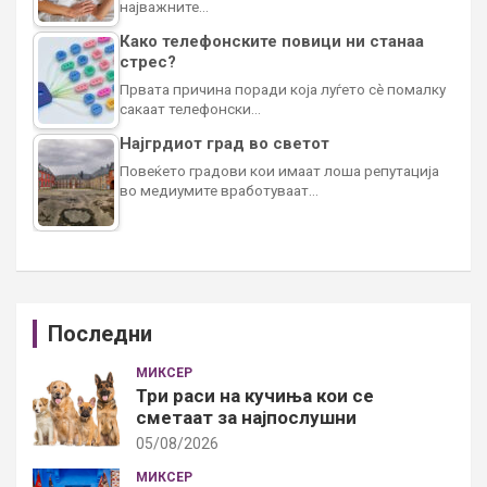
најважните…
Како телефонските повици ни станаа
стрес?
Првата причина поради која луѓето сè помалку
сакаат телефонски…
Најгрдиот град во светот
Повеќето градови кои имаат лоша репутација
во медиумите вработуваат…
Последни
МИКСЕР
Три раси на кучиња кои се
сметаат за најпослушни
05/08/2026
МИКСЕР