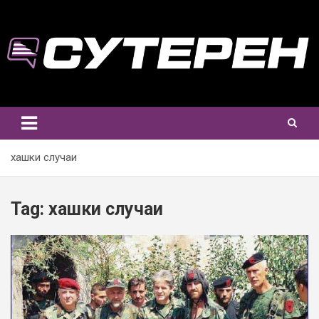
Skip
to
content
хашки случаи
Tag:
хашки случаи