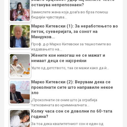
останува непрепознаен?
Замислете жена која доаѓа во брза помош
бидејќи чувствува…
Марко Китевски (1): За неработењето во
петок, суеверијата, за сонот на
Манџуков…
Проф. д-р Марко Китевски за тешкотиите во
издавањето на…
Жените кои никогаш не се мажат и
немаат деца се најсреќни
Уште од детството, таа се мажи како да ѝ…
Марко Китевски (2): Верувам дека се
проколнати сите што направиле некое
зло
„Проколнати се оние што ја ограбија
татковината во криминалната…
Колку часа сон се доволни по 60-тата
година?
За тоа дека квалитетниот сон е еден од