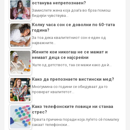
останува непрепознаен?
Замислете жена која доаѓа во брза помош
бидејќи чувствува…
Колку часа сон се доволни по 60-тата
година?
За тоа дека квалитетниот сон е еден од
најважните…
Жените кои никогаш не се мажат и
немаат деца се најсреќни
Уште од детството, таа се мажи како да ѝ…
Како да препознаете вистински мед?
Многумина со години се обидуваат да го
проверат квалитетот…
Како телефонските повици ни станаа
стрес?
Првата причина поради која луѓето сè помалку
сакаат телефонски…