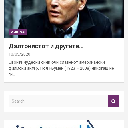
МИКСЕР
Далтонистот и другите…
10/05/2020
Своите чудесни сини очи славниот американски
филмски актер, Пол Њумен (1923 – 2008) никогаш не
ги…
S
e
a
r
c
h