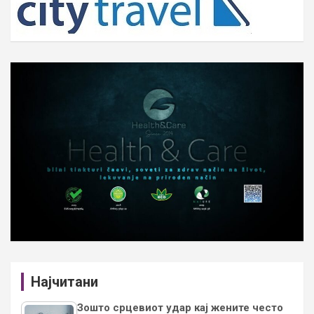
Најчитани
Зошто срцевиот удар кај жените често