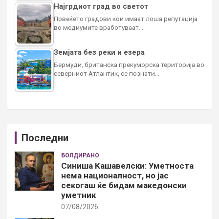
Најгрдиот град во светот
Повеќето градови кои имаат лоша репутација
во медиумите вработуваат…
Земјата без реки и езера
Бермуди, британска прекуморска територија во
северниот Атлантик, се познати…
Последни
БОЛДИРАНО
Синиша Кашавелски: Уметноста
нема националност, но јас
секогаш ќе бидам македонски
уметник
07/08/2026