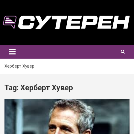
Skip
to
content
Херберт Хувер
Tag:
Херберт Хувер