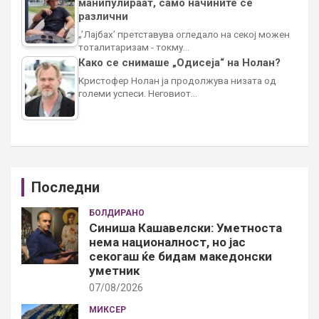
манипулираат, само начините се
различни
„’Лајбах’ претставува огледало на секој можен
тоталитаризам - токму…
Како се снимаше „Одисеја“ на Нолан?
Кристофер Нолан ја продолжува низата од
големи успеси. Неговиот…
Последни
БОЛДИРАНО
Синиша Кашавелски: Уметноста
нема националност, но јас
секогаш ќе бидам македонски
уметник
07/08/2026
МИКСЕР