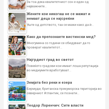
За тоа дека квалитетниот сон е еден од
најважните…
Жените кои никогаш не се мажат и
немаат деца се најсреќни
Уште од детството, таа се мажи како да ѝ…
Како да препознаете вистински мед?
Многумина со години се обидуваат да го
проверат квалитетот…
Најгрдиот град во светот
Повеќето градови кои имаат лоша репутација
во медиумите вработуваат…
Земјата без реки и езера
Бермуди, британска прекуморска територија во
северниот Атлантик, се познати…
Теодор Лоренчич: Сите власти