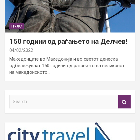
ПУЛС
150 години од раѓањето на Делчев!
04/02/2022
Македонците во Македонија и во светот денеска
одбележуваат 150 години од раѓањето на великанот
на македонското…
S
e
a
r
c
h