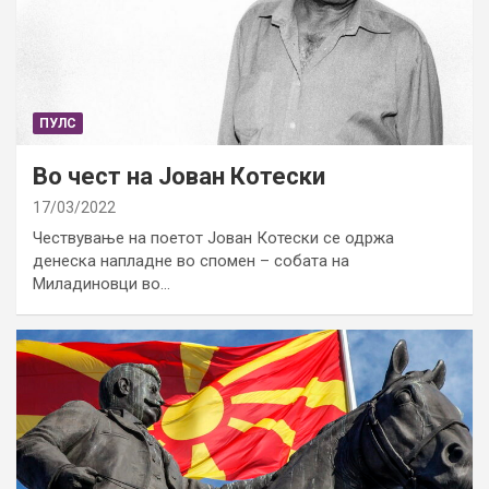
ПУЛС
Во чест на Јован Котески
17/03/2022
Чествување на поетот Јован Котески се одржа
денеска напладне во спомен – собата на
Миладиновци во…