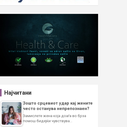
Најчитани
Зошто срцевиот удар кај жените
често останува непрепознаен?
Замислете жена која доаѓа во брза
помош бидејќи чувствува…