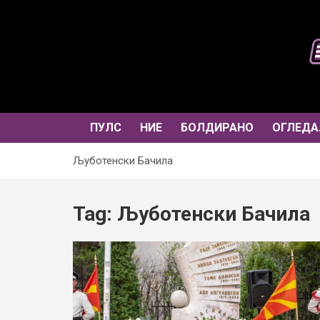
Skip
to
content
ПУЛС
НИЕ
БОЛДИРАНО
ОГЛЕДА
Љуботенски Бачила
Tag:
Љуботенски Бачила