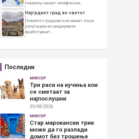
помалку сакаат телефонски…
Најгрдиот град во светот
Повеќето градови кои имаат лоша
репутација во медиумите
вработуваат…
Последни
МИКСЕР
Три раси на кучиња кои
се сметаат за
најпослушни
05/08/2026
МИКСЕР
Стар марокански трик
може да го разлади
домот без трошење