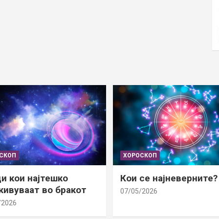
СКОП
ХОРОСКОП
и кои најтешко
Кои се најневерните?
ивуваат во бракот
07/05/2026
/2026