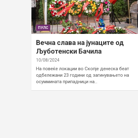
ПУЛС
Вечна слава на јунаците од
Љуботенски Бачила
10/08/2024
На повеќе локации во Скопје денеска беат
одбележани 23 години од загинувањето на
осуммината припадници на…