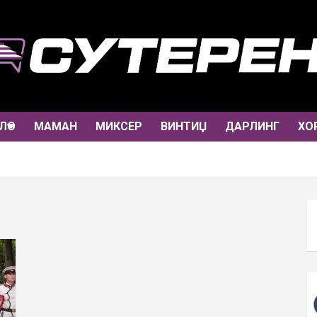
ЛО
МАМАН
МИКСЕР
ВИНТИЏ
ДАРЛИНГ
ХО