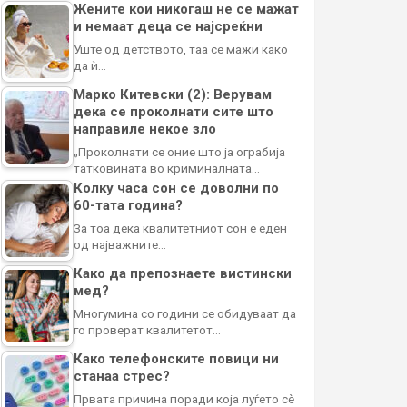
Жените кои никогаш не се мажат
и немаат деца се најсреќни
Уште од детството, таа се мажи како
да ѝ…
Марко Китевски (2): Верувам
дека се проколнати сите што
направиле некое зло
„Проколнати се оние што ја ограбија
татковината во криминалната…
Колку часа сон се доволни по
60-тата година?
За тоа дека квалитетниот сон е еден
од најважните…
Како да препознаете вистински
мед?
Многумина со години се обидуваат да
го проверат квалитетот…
Како телефонските повици ни
станаа стрес?
Првата причина поради која луѓето сè