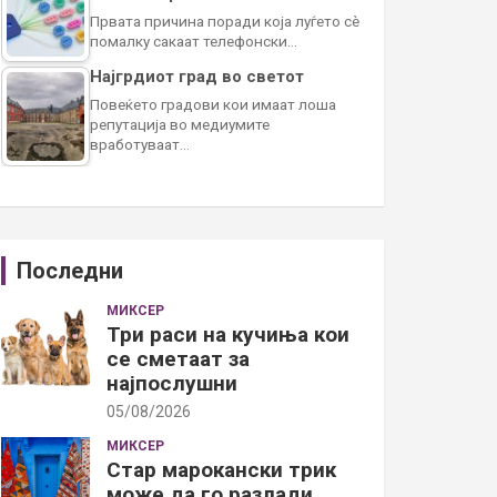
Првата причина поради која луѓето сè
помалку сакаат телефонски…
Најгрдиот град во светот
Повеќето градови кои имаат лоша
репутација во медиумите
вработуваат…
Последни
МИКСЕР
Три раси на кучиња кои
се сметаат за
најпослушни
05/08/2026
МИКСЕР
Стар марокански трик
може да го разлади