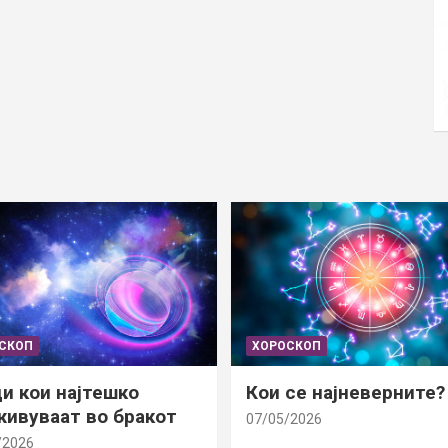
СКОП
ХОРОСКОП
и кои најтешко
Кои се најневерните?
ивуваат во бракот
07/05/2026
/2026