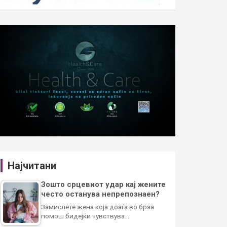
Најчитани
Зошто срцевиот удар кај жените
често останува непрепознаен?
Замислете жена која доаѓа во брза
помош бидејќи чувствува…