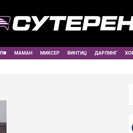
ЛО
МАМАН
МИКСЕР
ВИНТИЏ
ДАРЛИНГ
ХО