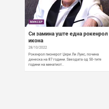
МИКСЕР
Си замина уште една рокенрол
икона
28/10/2022
Рокенрол пионерот Џери Ли Луис, почина
денеска на 87 години. Ѕвездата од 50-тите
години на минатиот…