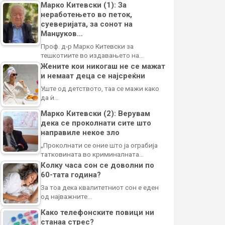
Марко Китевски (1): За
неработењето во петок,
суеверијата, за сонот на
Манџуков…
Проф. д-р Марко Китевски за
тешкотиите во издавањето на…
Жените кои никогаш не се мажат
и немаат деца се најсреќни
Уште од детството, таа се мажи како
да ѝ…
Марко Китевски (2): Верувам
дека се проколнати сите што
направиле некое зло
„Проколнати се оние што ја ограбија
татковината во криминалната…
Колку часа сон се доволни по
60-тата година?
За тоа дека квалитетниот сон е еден
од најважните…
Како телефонските повици ни
станаа стрес?