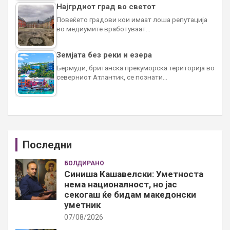
Најгрдиот град во светот
Повеќето градови кои имаат лоша репутација
во медиумите вработуваат…
Земјата без реки и езера
Бермуди, британска прекуморска територија во
северниот Атлантик, се познати…
Последни
БОЛДИРАНО
Синиша Кашавелски: Уметноста
нема националност, но јас
секогаш ќе бидам македонски
уметник
07/08/2026