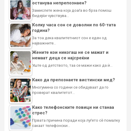
останува непрепознаен?
Замислете жена која доаѓа во брза помош
бидејќи чувствува…
Колку часа сон се доволни по 60-тата
година?
За тоа дека квалитетниот сон е еден од
најважните…
Жените кои никогаш не се мажат и
немаат деца се најсреќни
Уште од детството, таа се мажи како да ѝ…
Како да препознаете вистински мед?
Многумина со години се обидуваат да го
проверат квалитетот…
Како телефонските повици ни станаа
стрес?
Првата причина поради која луѓето сè помалку
сакаат телефонски…