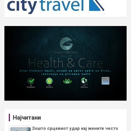
Најчитани
Зошто срцевиот удар кај жените често