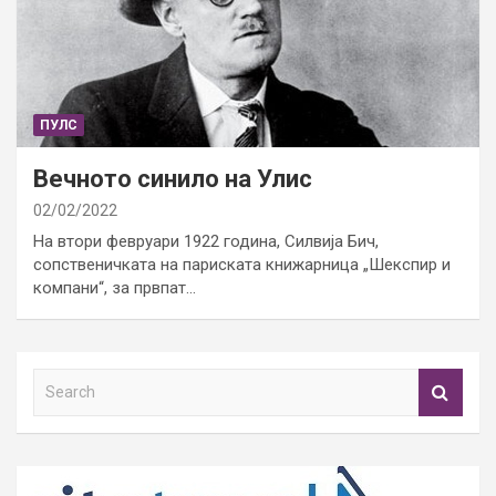
ПУЛС
Вечното синило на Улис
02/02/2022
На втори февруари 1922 година, Силвија Бич,
сопственичката на париската книжарница „Шекспир и
компани“, за првпат…
S
e
a
r
c
h