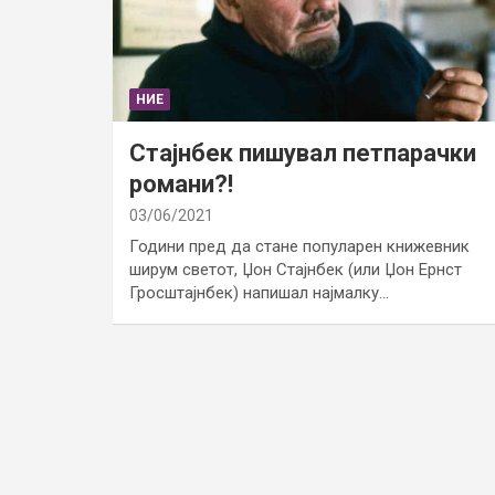
НИЕ
Стајнбек пишувал петпарачки
романи?!
03/06/2021
Години пред да стане популарен книжевник
ширум светот, Џон Стајнбек (или Џон Ернст
Гросштајнбек) напишал најмалку…