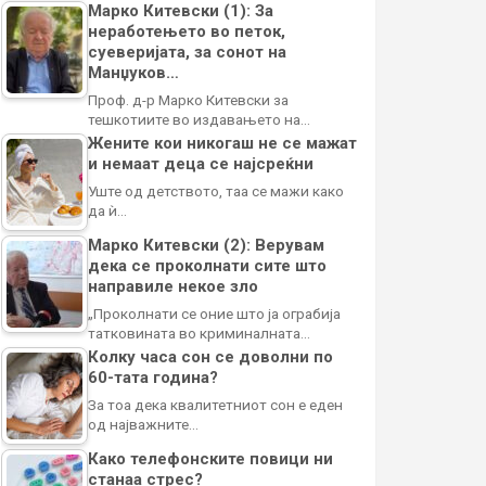
Марко Китевски (1): За
неработењето во петок,
суеверијата, за сонот на
Манџуков…
Проф. д-р Марко Китевски за
тешкотиите во издавањето на…
Жените кои никогаш не се мажат
и немаат деца се најсреќни
Уште од детството, таа се мажи како
да ѝ…
Марко Китевски (2): Верувам
дека се проколнати сите што
направиле некое зло
„Проколнати се оние што ја ограбија
татковината во криминалната…
Колку часа сон се доволни по
60-тата година?
За тоа дека квалитетниот сон е еден
од најважните…
Како телефонските повици ни
станаа стрес?