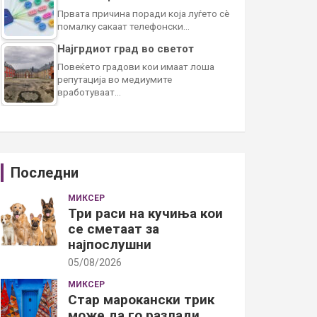
Првата причина поради која луѓето сè
помалку сакаат телефонски…
Најгрдиот град во светот
Повеќето градови кои имаат лоша
репутација во медиумите
вработуваат…
Последни
МИКСЕР
Три раси на кучиња кои
се сметаат за
најпослушни
05/08/2026
МИКСЕР
Стар марокански трик
може да го разлади