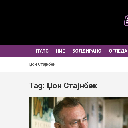
Skip
to
content
ПУЛС
НИЕ
БОЛДИРАНО
ОГЛЕДА
Џон Стајнбек
Tag:
Џон Стајнбек