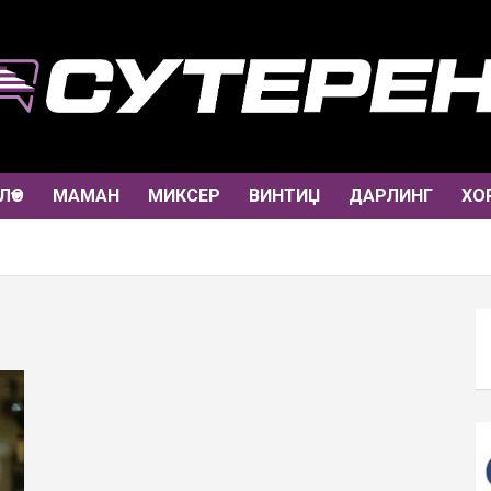
ЛО
МАМАН
МИКСЕР
ВИНТИЏ
ДАРЛИНГ
ХО