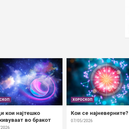
СКОП
ХОРОСКОП
и кои најтешко
Кои се најневерните?
ивуваат во бракот
07/05/2026
/2026