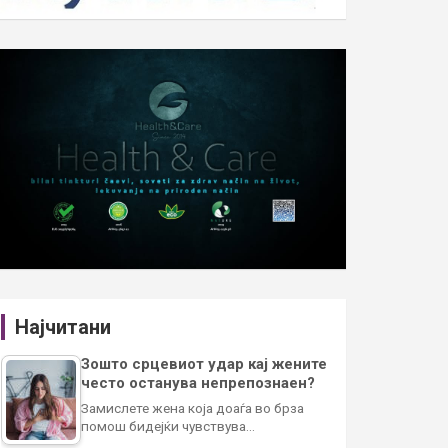
Најчитани
Зошто срцевиот удар кај жените
често останува непрепознаен?
Замислете жена која доаѓа во брза
помош бидејќи чувствува…