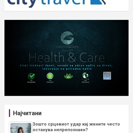
Најчитани
Зошто срцевиот удар кај жените често
останува непрепознаен?