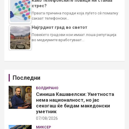
Како телефонските повици ни станаа
стрес?
Првата причина поради која луѓето сè помалку
сакаат телефонски…
Најгрдиот град во светот
Повеќето градови кои имаат лоша репутација
во медиумите вработуваат…
Последни
БОЛДИРАНО
Синиша Кашавелски: Уметноста
нема националност, но јас
секогаш ќе бидам македонски
уметник
07/08/2026
МИКСЕР