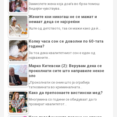
Замислете жена која доаѓа во брза помош
бидејќи чувствува…
Жените кои никогаш не се мажат и
немаат деца се најсреќни
Уште од детството, таа се мажи како да ѝ…
Колку часа сон се доволни по 60-тата
година?
За тоа дека квалитетниот сон е еден од
најважните…
Марко Китевски (2): Верувам дека се
проколнати сите што направиле некое
зло
„Проколнати се оние што ја ограбија
татковината во криминалната…
Како да препознаете вистински мед?
Многумина со години се обидуваат да го
проверат квалитетот…