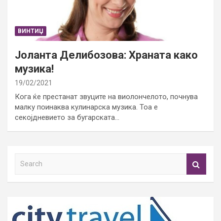
ВИНТИЏ
Јоланта Делибозова: Храната како
музика!
19/02/2021
Кога ќе престанат звуците на виолончелото, почнува
малку поинаква кулинарска музика. Тоа е
секојдневието за бугарската…
S
e
a
r
c
h