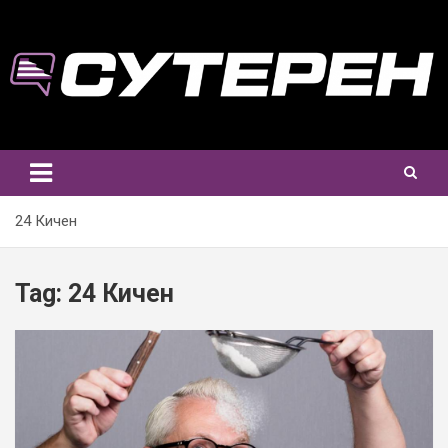
Skip
to
content
24 Кичен
Tag:
24 Кичен