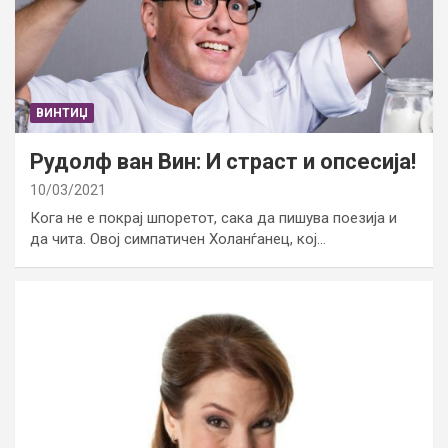
ВИНТИЏ
Рудолф ван Вин: И страст и опсесија!
10/03/2021
Кога не е покрај шпоретот, сака да пишува поезија и
да чита. Овој симпатичен Холанѓанец, кој…