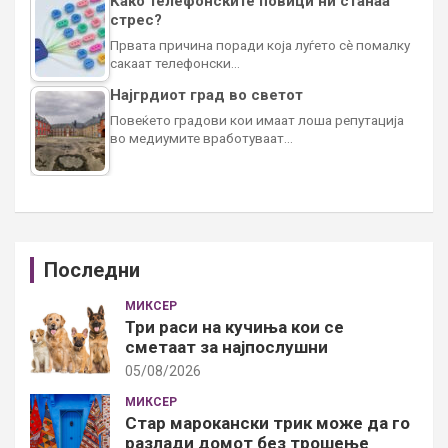
Како телефонските повици ни станаа
стрес?
Првата причина поради која луѓето сè помалку
сакаат телефонски…
Најгрдиот град во светот
Повеќето градови кои имаат лоша репутација
во медиумите вработуваат…
Последни
МИКСЕР
Три раси на кучиња кои се
сметаат за најпослушни
05/08/2026
МИКСЕР
Стар марокански трик може да го
разлади домот без трошење