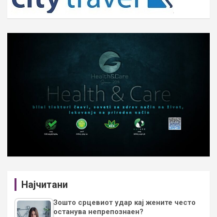
Најчитани
Зошто срцевиот удар кај жените често
останува непрепознаен?