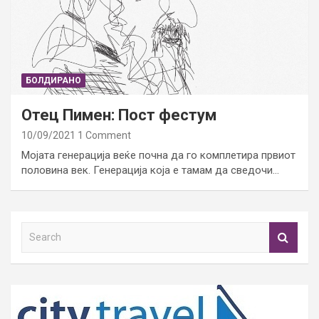
БОЛДИРАНО
Отец Пимен: Пост фестум
10/09/2021
1 Comment
Мојата генерација веќе почна да го комплетира првиот
половина век. Генерација која е тамам да сведочи…
S
e
a
r
c
h