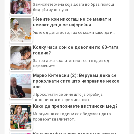
Замислете жена која доаѓа во брза помош
бидејќи чувствува…
Жените кои никогаш не се мажат и
немаат деца се најсреќни
Уште од детството, таа се мажи како да ѝ…
Колку часа сон се доволни по 60-тата
година?
За тоа дека квалитетниот сон е еден од
најважните…
Марко Китевски (2): Верувам дека се
проколнати сите што направиле некое
зло
„Проколнати се оние што ја ограбија
татковината во криминалната…
Како да препознаете вистински мед?
Многумина со години се обидуваат да го
проверат квалитетот…