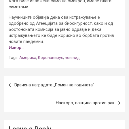
Кога биле изложени само на омикрон, имале благи
симптоми.
Научниците објавија дека ова истражување е
одобрено од Агенцијата за биосигурност, како и од
Бостонската комисија за јавно здравје и дека
истражувањето ќе биде корисно во борбата против
новите пандемии.
Извор…
Tags:
Америка
,
Коронавирус
,
нов вид
Post
Врачена наградата „Роман на годината“
navigation
Наскоро, вакцина против рак