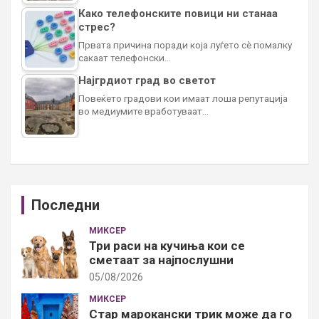
Како телефонските повици ни станаа
стрес?
Првата причина поради која луѓето сè помалку
сакаат телефонски…
Најгрдиот град во светот
Повеќето градови кои имаат лоша репутација
во медиумите вработуваат…
Последни
МИКСЕР
Три раси на кучиња кои се
сметаат за најпослушни
05/08/2026
МИКСЕР
Стар марокански трик може да го