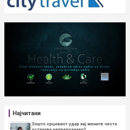
Најчитани
Зошто срцевиот удар кај жените често
останува непрепознаен?