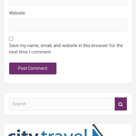
Website
Save my name, email, and website in this browser for the
next time I comment.
S
e
a
r
c
h