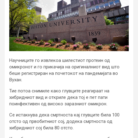
Научниците го извлекоа шилестиот протеин од
омикронот и го прикачија на оригиналниот вид што
беше регистриран на почетокот на пандемијата во
Вухан.
Тие потоа снимиле како глувците реагираат на
хибридниот вид и откриле дека тој е пет пати
поинфективен од високо заразниот омикрон.
Се истакнува дека смртноста кај глувците била 100
отсто од првобитниот сој, додека смртноста од
хибридниот сој била 80 отсто.