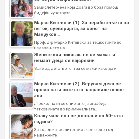
Замислете жена која доаѓа во брза помош
бидејќи чувствува…
Марко Китевски (1): За неработењето во
петок, суеверијата, за сонот на
Манџуков…
Проф. д-р Марко Китевски за тешкотиите во
издавањето на…
Жените кои никогаш не се мажат и
немаат деца се најсреќни
Уште од детството, таа се мажи како да ѝ…
Марко Китевски (2): Верувам дека се
проколнати сите што направиле некое
зло
„Проколнати се оние што ја ограбија
татковината во криминалната…
Колку часа сон се доволни по 60-тата
година?
За тоа дека квалитетниот сон е еден од
најважните…