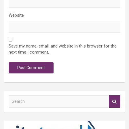
Website
Save my name, email, and website in this browser for the
next time I comment.
S
e
a
r
c
h