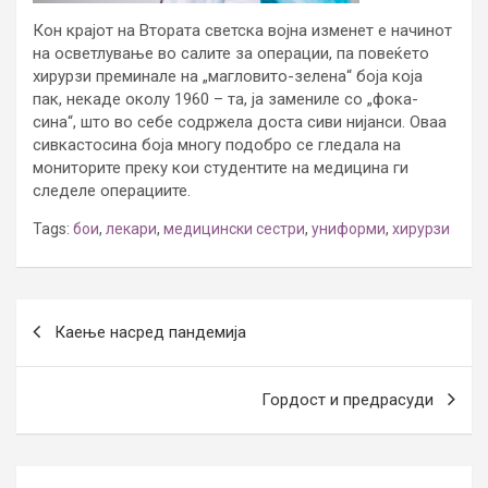
Кон крајот на Втората светска војна изменет е начинот
на осветлување во салите за операции, па повеќето
хирурзи преминале на „магловито-зелена“ боја која
пак, некаде околу 1960 – та, ја замениле со „фока-
сина“, што во себе содржела доста сиви нијанси. Оваа
сивкастосина боја многу подобро се гледала на
мониторите преку кои студентите на медицина ги
следеле операциите.
Tags:
бои
,
лекари
,
медицински сестри
,
униформи
,
хирурзи
Post
Каење насред пандемија
navigation
Гордост и предрасуди