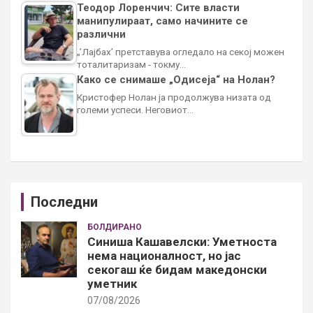
Теодор Лоренчич: Сите власти
манипулираат, само начините се
различни
„’Лајбах’ претставува огледало на секој можен
тоталитаризам - токму…
Како се снимаше „Одисеја“ на Нолан?
Кристофер Нолан ја продолжува низата од
големи успеси. Неговиот…
Последни
БОЛДИРАНО
Синиша Кашавелски: Уметноста
нема националност, но јас
секогаш ќе бидам македонски
уметник
07/08/2026