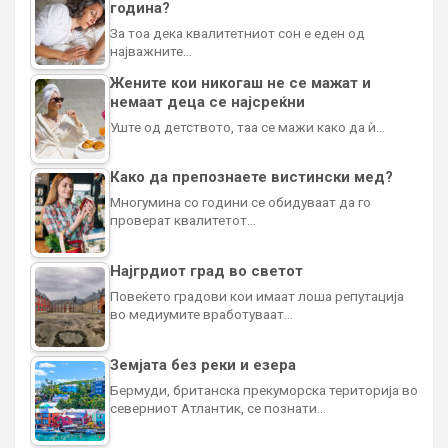
година?
За тоа дека квалитетниот сон е еден од
најважните…
Жените кои никогаш не се мажат и
немаат деца се најсреќни
Уште од детството, таа се мажи како да ѝ…
Како да препознаете вистински мед?
Многумина со години се обидуваат да го
проверат квалитетот…
Најгрдиот град во светот
Повеќето градови кои имаат лоша репутација
во медиумите вработуваат…
Земјата без реки и езера
Бермуди, британска прекуморска територија во
северниот Атлантик, се познати…