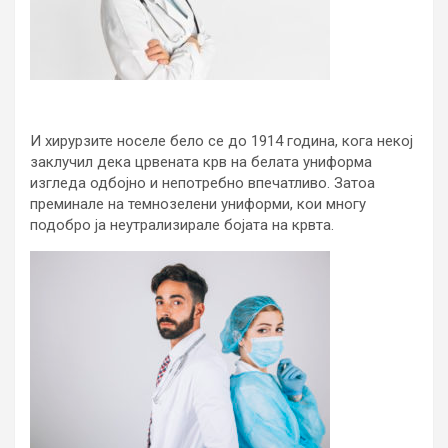
И хирурзите носеле бело се до 1914 година, кога некој
заклучил дека црвената крв на белата униформа
изгледа одбојно и непотребно впечатливо. Затоа
преминале на темнозелени униформи, кои многу
подобро ја неутрализирале бојата на крвта.