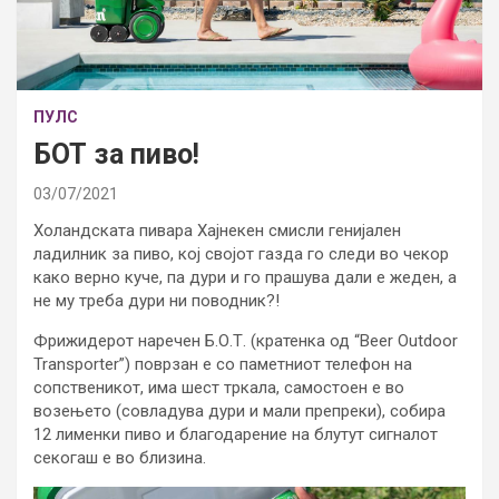
ПУЛС
БОТ за пиво!
03/07/2021
Холандската пивара Хајнекен смисли генијален
ладилник за пиво, кој својот газда го следи во чекор
како верно куче, па дури и го прашува дали е жеден, а
не му треба дури ни поводник?!
Фрижидерот наречен Б.О.Т. (кратенка од “Beer Outdoor
Transporter”) поврзан е со паметниот телефон на
сопственикот, има шест тркала, самостоен е во
возењето (совладува дури и мали препреки), собира
12 лименки пиво и благодарение на блутут сигналот
секогаш е во близина.