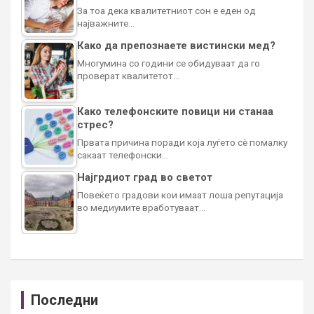
За тоа дека квалитетниот сон е еден од
најважните…
Како да препознаете вистински мед?
Многумина со години се обидуваат да го
проверат квалитетот…
Како телефонските повици ни станаа
стрес?
Првата причина поради која луѓето сè помалку
сакаат телефонски…
Најгрдиот град во светот
Повеќето градови кои имаат лоша репутација
во медиумите вработуваат…
Последни