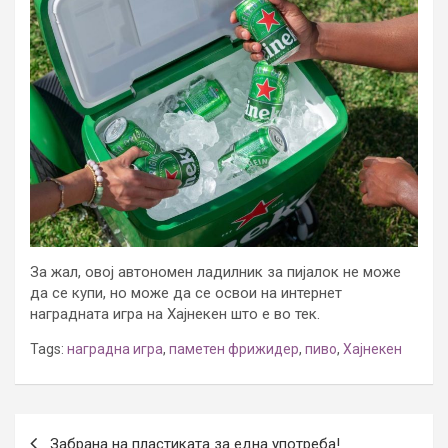
За жал, овој автономен ладилник за пијалок не може
да се купи, но може да се освои на интернет
наградната игра на Хајнекен што е во тек.
Tags:
наградна игра
,
паметен фрижидер
,
пиво
,
Хајнекен
Post
Забрана на пластиката за една употреба!