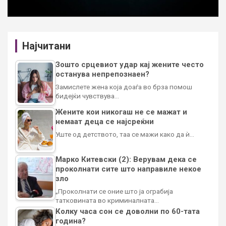
Најчитани
Зошто срцевиот удар кај жените често
останува непрепознаен?
Замислете жена која доаѓа во брза помош
бидејќи чувствува…
Жените кои никогаш не се мажат и
немаат деца се најсреќни
Уште од детството, таа се мажи како да ѝ…
Марко Китевски (2): Верувам дека се
проколнати сите што направиле некое
зло
„Проколнати се оние што ја ограбија
татковината во криминалната…
Колку часа сон се доволни по 60-тата
година?