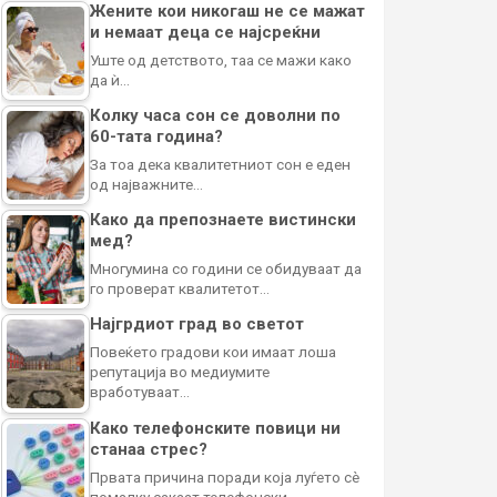
Жените кои никогаш не се мажат
и немаат деца се најсреќни
Уште од детството, таа се мажи како
да ѝ…
Колку часа сон се доволни по
60-тата година?
За тоа дека квалитетниот сон е еден
од најважните…
Како да препознаете вистински
мед?
Многумина со години се обидуваат да
го проверат квалитетот…
Најгрдиот град во светот
Повеќето градови кои имаат лоша
репутација во медиумите
вработуваат…
Како телефонските повици ни
станаа стрес?
Првата причина поради која луѓето сè
помалку сакаат телефонски…