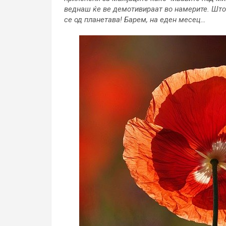
веднаш ќе ве демотивираат во намерите. Што ќ
се од планетава! Барем, на еден месец…