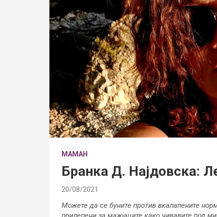
МАМАН
Бранка Д. Најдовска: 
20/08/2021
Можете да се буните против вкалапените норм
прилепени за мажјаците како чивавите под ми