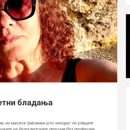
Летни бладања
и, но масата грисинки што чекорат по улиците
шките на белосветските персони без професија,