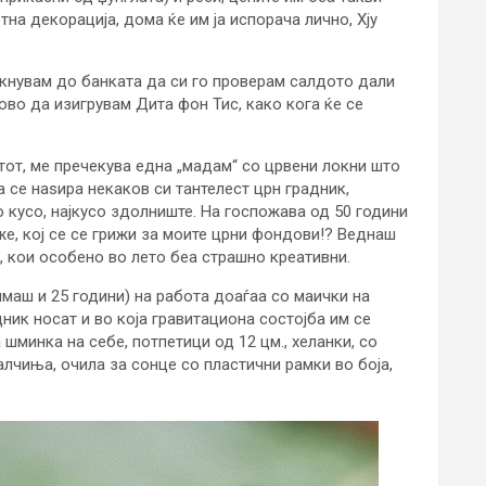
на декорација, дома ќе им ја испорача лично, Хју
ркнувам до банката да си го проверам салдото дали
во да изигрувам Дита фон Тис, како кога ќе се
лтот, ме пречекува една „мадам“ со црвени локни што
а се наѕира некаков си тантелест црн градник,
 кусо, најкусо здолниште. На госпожава од 50 години
е, кој се се грижи за моите црни фондови!? Веднаш
, кои особено во лето беа страшно креативни.
имаш и 25 години) на работа доаѓаа со маички на
ник носат и во која гравитациона состојба им се
 шминка на себе, потпетици од 12 цм., хеланки, со
алчиња, очила за сонце со пластични рамки во боја,