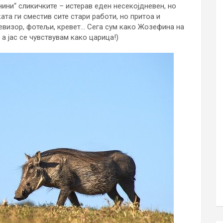
ини“ сликичките – истерав еден несекојдневен, но
ата ги сместив сите стари работи, но притоа и
левизор, фотељи, кревет… Сега сум како Жозефина на
 а јас се чувствувам како царица!)