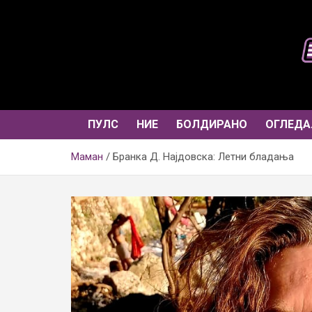
Skip
to
content
ПУЛС
НИЕ
БОЛДИРАНО
ОГЛЕДА
Маман
Бранка Д. Најдовска: Летни бладања