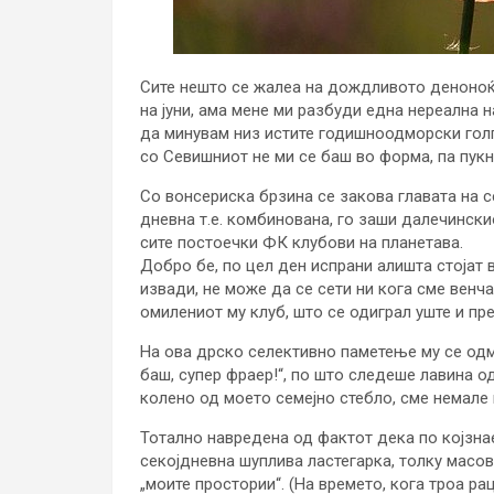
Сите нешто се жалеа на дождливото деноноќ
на јуни, ама мене ми разбуди една нереална 
да минувам низ истите годишноодморски голго
со Севишниот не ми се баш во форма, па пук
Со вонсериска брзина се закова главата на с
дневна т.е. комбинована, го заши далечинск
сите постоечки ФК клубови на планетава.
Добро бе, по цел ден испрани алишта стојат 
извади, не може да се сети ни кога сме венча
омилениот му клуб, што се одиграл уште и пр
На ова дрско селективно паметење му се од
баш, супер фраер!“, по што следеше лавина 
колено од моето семејно стебло, сме немале 
Тотално навредена од фактот дека по којзнае
секојдневна шуплива ластегарка, толку масов
„моите простории“. (На времето, кога троа 