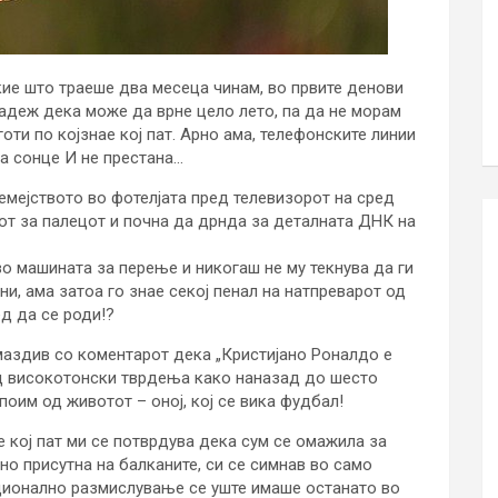
ие што траеше два месеца чинам, во првите денови
надеж дека може да врне цело лето, па да не морам
ти по којзнае кој пат. Арно ама, телефонските линии
на сонце И не престана…
емејството во фотелјата пред телевизорот на сред
иот за палецот и почна да дрнда за деталната ДНК на
во машината за перење и никогаш не му текнува да ги
ни, ама затоа го знае секој пенал на натпреварот од
ед да се роди!?
маздив со коментарот дека „Кристијано Роналдо е
од високотонски тврдења како наназад до шесто
поим од животот – оној, кој се вика фудбал!
 кој пат ми се потврдува дека сум се омажила за
но присутна на балканите, си се симнав во само
рационално размислување се уште имаше останато во