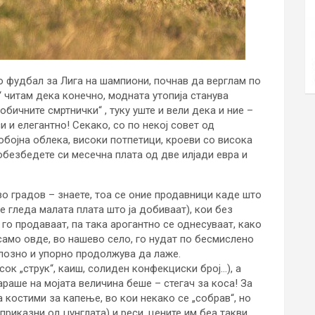
о фудбал за Лига на шампиони, почнав да верглам по
“ читам дека конечно, модната утопија станува
обичните смртнички“ , туку уште и вели дека и ние –
и елегантно! Секако, со по некој совет од
обојна облека, високи потпетици, кроеви со висока
 обезбедете си месечна плата од две илјади евра и
во градов – знаете, тоа се оние продавници каде што
е гледа малата плата што ја добиваат), кои без
го продаваат, па така арогантно се однесуваат, како
само овде, во нашево село, го нудат по бесмислено
лозно и упорно продолжува да лаже.
сок „струк“, каиш, солиден конфекциски број…), а
раше на мојата величина беше – стегач за коса! За
а костими за капење, во кои некако се „собрав“, но
приказни од џунглата) и реси, цените им беа такви