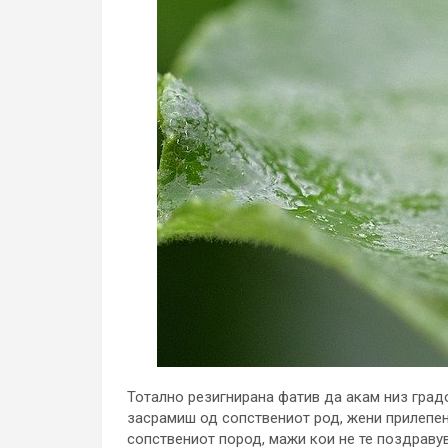
Тотално резигнирана фатив да акам низ градо
засрамиш од сопствениот род, жени прилепен
сопствениот пород, мажи кои не те поздравув