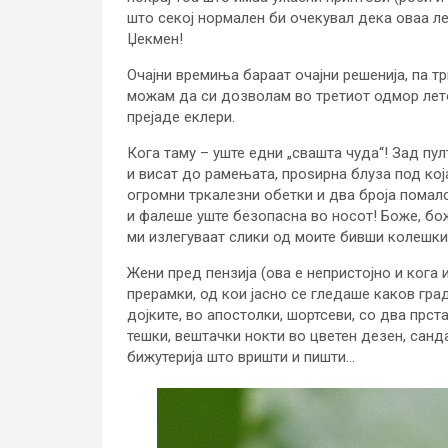
што секој нормален би очекувал дека оваа лет
Џекмен!
Очајни времиња бараат очајни решенија, па т
можам да си дозволам во третиот одмор лето
прејаде еклери.
Кога таму – уште едни „свашта чуда“! Зад пу
и висат до рамењата, проѕирна блуза под кој
огромни тркалезни обетки и два броја помало
и фалеше уште безопасна во носот! Боже, бож
ми излегуваат слики од моите бивши колешки
Жени пред пензија (ова е непристојно и кога 
прерамки, од кои јасно се гледаше каков град
дојките, во апостолки, шортсеви, со два прста
тешки, вештачки нокти во цветен дезен, санд
бижутерија што вришти и пишти…