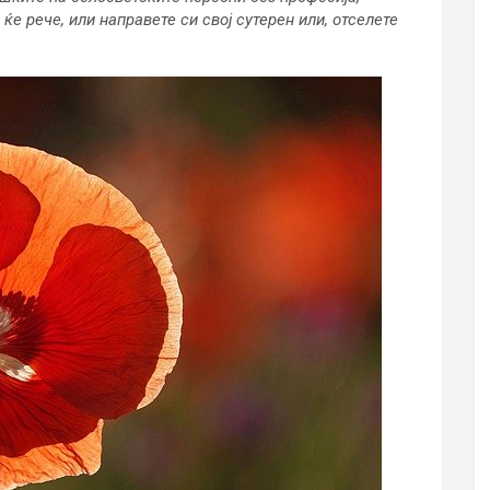
е рече, или направете си свој сутерен или, отселете