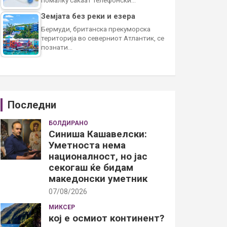
Земјата без реки и езера
Бермуди, британска прекуморска
територија во северниот Атлантик, се
познати…
Последни
БОЛДИРАНО
Синиша Кашавелски:
Уметноста нема
националност, но јас
секогаш ќе бидам
македонски уметник
07/08/2026
МИКСЕР
кој е осмиот континент?