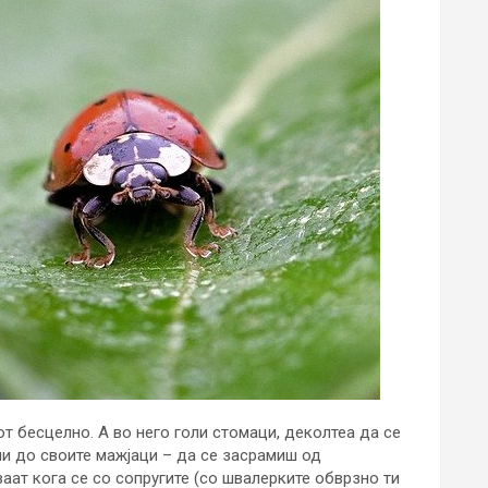
т бесцелно. А во него голи стомаци, деколтеа да се
и до своите мажјаци – да се засрамиш од
аат кога се со сопругите (со швалерките обврзно ти