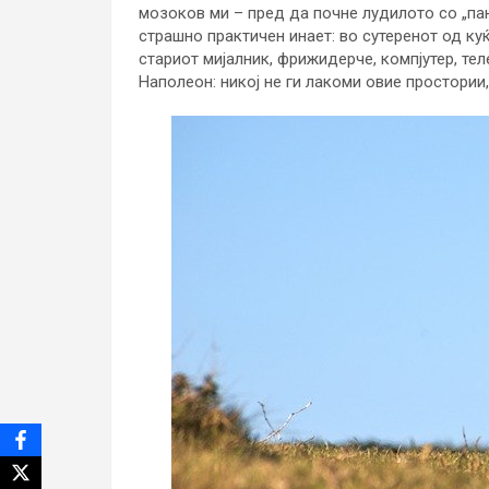
мозоков ми – пред да почне лудилото со „пан
страшно практичен инает: во сутеренот од куќ
стариот мијалник, фрижидерче, компјутер, те
Наполеон: никој не ги лакоми овие простории,