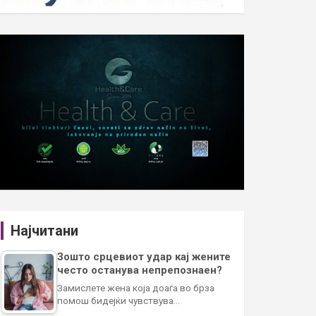
Најчитани
Зошто срцевиот удар кај жените
често останува непрепознаен?
Замислете жена која доаѓа во брза
помош бидејќи чувствува…