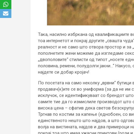
Така, насилно избркана од квалификациите в
тоа интернетот и покрај другите „свашта чуда
реалност и не само што отвора простор и за „
пополнетите жени можеме да изгледаме секси 
„двополовите“ стилисти од типот „носете едн
половина, ремени, полудолги јакни…“ Накусо,
најдете си добар кројач!
По посетата на само неколку „врвни“ бутици 
продавач(к)ите се во униформа (за да не им с
исклучок, се идентификуваат со брендот што 
самите тие да го измислиле производот што 
висока цена – сфатив дека светов безскрупу
Тргнав по костим за капење (еднобоен, со ви
единственото нешто што најдов, а што одгова
волја на вистината, најдов и два примероци н
покрај тоа што имаа ужасни принтови (рози и 