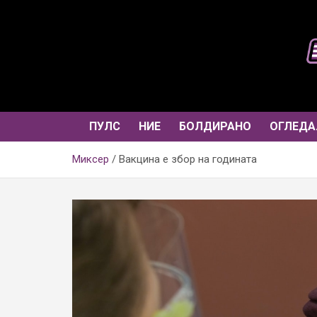
Skip
to
content
ПУЛС
НИЕ
БОЛДИРАНО
ОГЛЕДА
Миксер
Вакцина е збор на годината