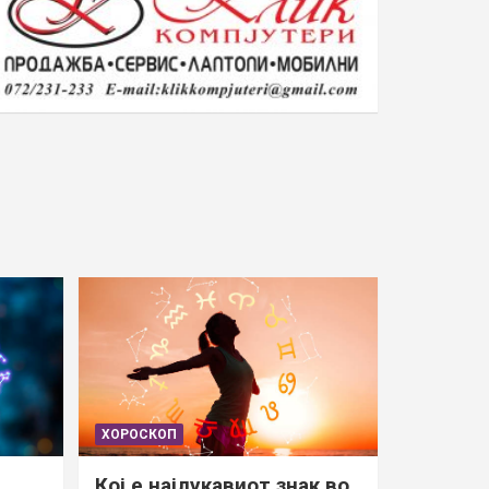
ХОРОСКОП
Кој е најлукавиот знак во