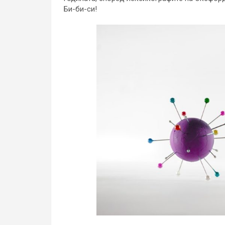
Би-би-си!