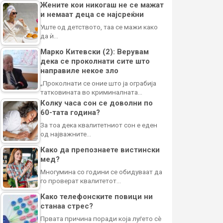
Жените кои никогаш не се мажат
и немаат деца се најсреќни
Уште од детството, таа се мажи како
да ѝ…
Марко Китевски (2): Верувам
дека се проколнати сите што
направиле некое зло
„Проколнати се оние што ја ограбија
татковината во криминалната…
Колку часа сон се доволни по
60-тата година?
За тоа дека квалитетниот сон е еден
од најважните…
Како да препознаете вистински
мед?
Многумина со години се обидуваат да
го проверат квалитетот…
Како телефонските повици ни
станаа стрес?
Првата причина поради која луѓето сè