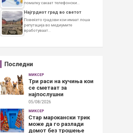
помалку сакаат телефонски…
Најгрдиот град во светот
Повеќето градови кои имаат лоша
репутација во медиумите
вработуваат…
Последни
МИКСЕР
Три раси на кучиња кои
се сметаат за
најпослушни
05/08/2026
МИКСЕР
Стар марокански трик
може да го разлади
домот без трошење