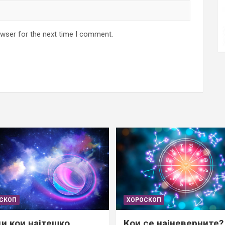
owser for the next time I comment.
СКОП
ХОРОСКОП
и кои најтешко
Кои се најневерните?