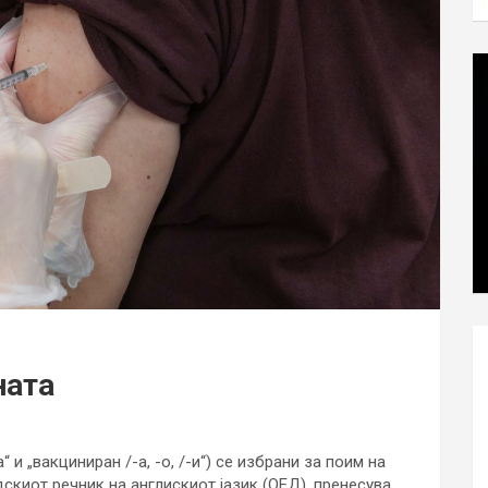
ната
 и „вакциниран /-а, -о, /-и“) се избрани за поим на
скиот речник на англискиот јазик (ОЕД), пренесува