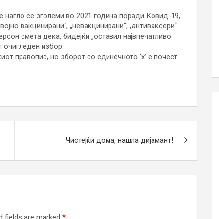
е нагло се зголеми во 2021 година поради Ковид-19,
војно вакцинирани“, „невакцинирани“, „антиваксери“
рсон смета дека, бидејќи „оставил највпечатливо
т очигледен избор.
скиот правопис, но зборот со единечното ‘х’ е почест
Чистејќи дома, нашла дијамант!
d fields are marked
*