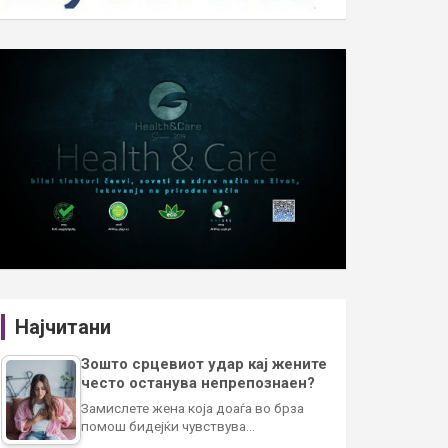
Најчитани
Зошто срцевиот удар кај жените
често останува непрепознаен?
Замислете жена која доаѓа во брза
помош бидејќи чувствува…