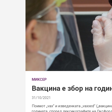
МИКСЕР
Вакцина е збор на годи
31/10/2021
Поимот „vax“ и изведенката „vaxxed“ („вакцина“
годината, според лексикографите на Оксфорд