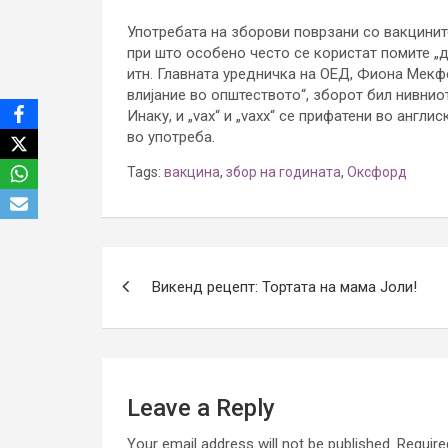
Употребата на зборови поврзани со вакцинит
при што особено често се користат помите „д
итн. Главната уредничка на ОЕД, Фиона Мекфе
влијание во општеството“, зборот бил нивнио
Инаку, и „vax“ и „vaxx“ се прифатени во англи
во употреба.
Tags:
вакцина
,
збор на годината
,
Оксфорд
Post
Викенд рецепт: Тортата на мама Јоли!
navigation
Leave a Reply
Your email address will not be published.
Require