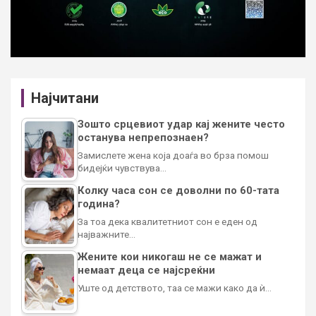
Најчитани
Зошто срцевиот удар кај жените често
останува непрепознаен?
Замислете жена која доаѓа во брза помош
бидејќи чувствува…
Колку часа сон се доволни по 60-тата
година?
За тоа дека квалитетниот сон е еден од
најважните…
Жените кои никогаш не се мажат и
немаат деца се најсреќни
Уште од детството, таа се мажи како да ѝ…