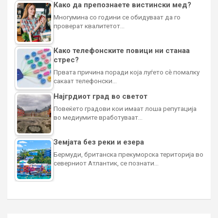
Како да препознаете вистински мед?
Многумина со години се обидуваат да го
проверат квалитетот…
Како телефонските повици ни станаа
стрес?
Првата причина поради која луѓето сè помалку
сакаат телефонски…
Најгрдиот град во светот
Повеќето градови кои имаат лоша репутација
во медиумите вработуваат…
Земјата без реки и езера
Бермуди, британска прекуморска територија во
северниот Атлантик, се познати…