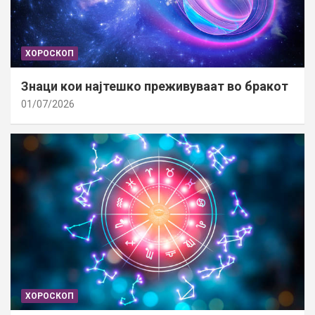
ХОРОСКОП
Знаци кои најтешко преживуваат во бракот
01/07/2026
ХОРОСКОП