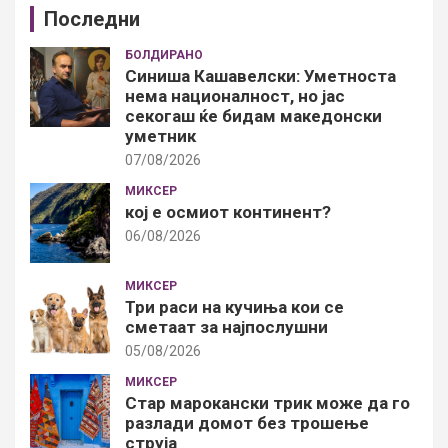
Последни
БОЛДИРАНО
Синиша Кашавелски: Уметноста
нема националност, но јас
секогаш ќе бидам македонски
уметник
07/08/2026
МИКСЕР
кој е осмиот континент?
06/08/2026
МИКСЕР
Три раси на кучиња кои се
сметаат за најпослушни
05/08/2026
МИКСЕР
Стар марокански трик може да го
разлади домот без трошење
струја