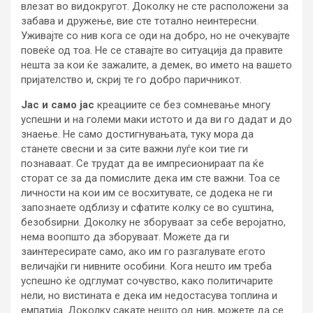
влезат во видокругот. Доколку не сте расположени за
забава и дружење, вие сте тотално неинтересни.
Уживајте со нив кога се оди на добро, но не очекувајте
повеќе од тоа. Не се ставајте во ситуација да правите
нешта за кои ќе зажалите, а демек, во името на вашето
пријателство и, скриј те го добро паричникот.
Јас и само јас
креациите се без сомневање многу
успешни и на големи маки истото и да ви го дадат и до
знаење. Не само достигнувањата, туку мора да
станете свесни и за сите важни луѓе кои тие ги
познаваат. Се трудат да ве импресионираат па ќе
сторат се за да помислите дека им сте важни. Тоа се
личности на кои им се восхитувате, се додека не ги
запознаете одблизу и сфатите колку се во суштина,
безобѕирни. Доколку не зборуваат за себе веројатно,
нема воопшто да зборуваат. Можете да ги
заинтересирате само, ако им го разгалувате егото
величајќи ги нивните особини. Кога нешто им треба
успешно ќе одглумат сочувство, како политичарите
нели, но вистината е дека им недостасува топлина и
емпатија. Доколку сакате нешто од нив, можете да се