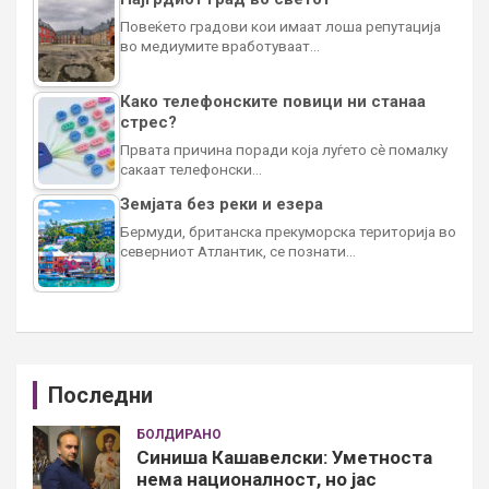
Повеќето градови кои имаат лоша репутација
во медиумите вработуваат…
Како телефонските повици ни станаа
стрес?
Првата причина поради која луѓето сè помалку
сакаат телефонски…
Земјата без реки и езера
Бермуди, британска прекуморска територија во
северниот Атлантик, се познати…
Последни
БОЛДИРАНО
Синиша Кашавелски: Уметноста
нема националност, но јас