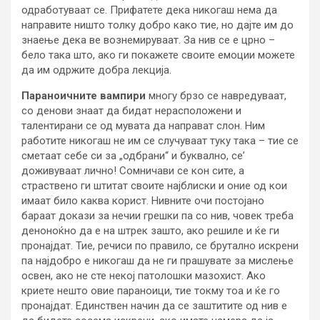
одработуваат се. Прифатете дека никогаш нема да
направите ништо толку добро како тие, но дајте им до
знаење дека ве вознемируваат. За нив се е црно –
бело така што, ако ги покажете своите емоции можете
да им одржите добра лекција.
Параноичните вампири
многу брзо се навредуваат,
со денови знаат да бидат нерасположени и
талентирани се од мувата да направат слон. Ним
работите никогаш не им се случуваат туку така – тие се
сметаат себе си за „одбрани“ и буквално, се’
доживуваат лично! Сомничави се кон сите, а
страствено ги штитат своите најблиски и оние од кои
имаат било каква корист. Нивните очи постојано
бараат докази за нечии грешки па со нив, човек треба
деноноќно да е на штрек зашто, ако решиле и ќе ги
пронајдат. Тие, речиси по правило, се брутално искрени
па најдобро е никогаш да не ги прашувате за мислење
освен, ако не сте некој патолошки мазохист. Ако
криете нешто овие параноици, тие токму тоа и ќе го
пронајдат. Единствен начин да се заштитите од нив е