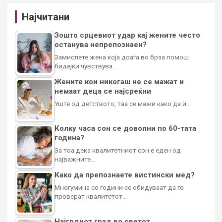
Најчитани
Зошто срцевиот удар кај жените често
останува непрепознаен?
Замислете жена која доаѓа во брза помош
бидејќи чувствува…
Жените кои никогаш не се мажат и
немаат деца се најсреќни
Уште од детството, таа се мажи како да ѝ…
Колку часа сон се доволни по 60-тата
година?
За тоа дека квалитетниот сон е еден од
најважните…
Како да препознаете вистински мед?
Многумина со години се обидуваат да го
проверат квалитетот…
Најгрдиот град во светот