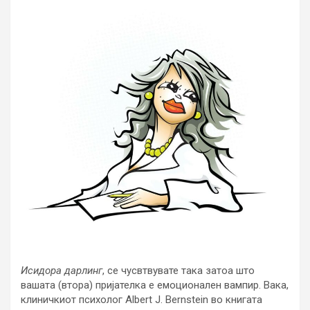
Исидора дарлинг
, се чусвтвувате така затоа што
вашата (втора) пријателка е емоционален вампир. Вака,
клиничкиот психолог Albert J. Bernstein во книгата