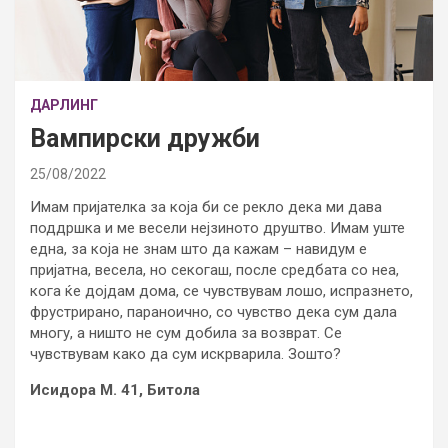
ДАРЛИНГ
Вампирски дружби
25/08/2022
Имам пријателка за која би се рекло дека ми дава
поддршка и ме весели нејзиното друштво. Имам уште
една, за која не знам што да кажам – навидум е
пријатна, весела, но секогаш, после средбата со неа,
кога ќе дојдам дома, се чувствувам лошо, испразнето,
фрустрирано, параноично, со чувство дека сум дала
многу, а ништо не сум добила за возврат. Се
чувствувам како да сум искрварила. Зошто?
Исидора М. 41, Битола