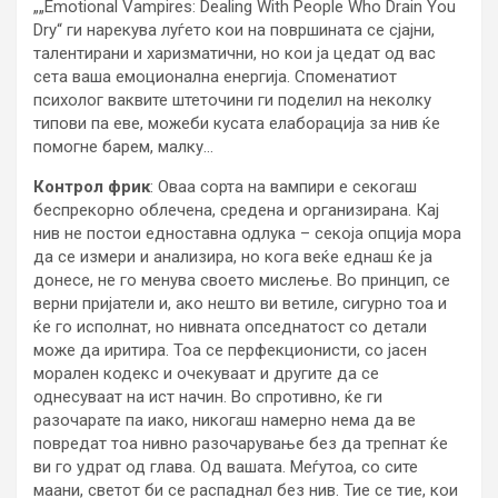
„„Emotional Vampires: Dealing With People Who Drain You
Dry“ ги нарекува луѓето кои на површината се сјајни,
талентирани и харизматични, но кои ја цедат од вас
сета ваша емоционална енергија. Споменатиот
психолог ваквите штеточини ги поделил на неколку
типови па еве, можеби кусата елаборација за нив ќе
помогне барем, малку…
Контрол фрик
: Оваа сорта на вампири е секогаш
беспрекорно облечена, средена и организирана. Кај
нив не постои едноставна одлука – секоја опција мора
да се измери и анализира, но кога веќе еднаш ќе ја
донесе, не го менува своето мислење. Во принцип, се
верни пријатели и, ако нешто ви ветиле, сигурно тоа и
ќе го исполнат, но нивната опседнатост со детали
може да иритира. Тоа се перфекционисти, со јасен
морален кодекс и очекуваат и другите да се
однесуваат на ист начин. Во спротивно, ќе ги
разочарате па иако, никогаш намерно нема да ве
повредат тоа нивно разочарување без да трепнат ќе
ви го удрат од глава. Од вашата. Меѓутоа, со сите
маани, светот би се распаднал без нив. Тие се тие, кои