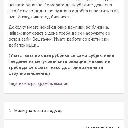
ценкате односно, ќе морате да ги убедите дека она
што ќе ви го дадат, во суштина е добра инвестиција за
нив. Инаку, ништо од бизнисот.
Доколку имате некој од овие вампири во близина,
најважниот совет е дека треба да се наоружате со
остри заби. Вештачки. Имате работа со вистински
дебелокошци…
(Упатствата во оваа рубрика се само субјективно
гледање на меѓучовечките релации. Никако не
треба да се сфатат како достојна замена за
стручно мислење.)
Tags:
вампири
,
дружба
,
емоции
Post
Мали упатства за одмор
navigation