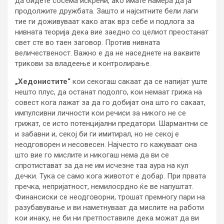
да бидете сосема искрени, ако имате намера да ја
продолжите дружбата. Зашто и најситните бели лаги
тие ги доживуваат како атак врз себе и подлога за
нивната теорија дека вие заедно со целиот преостанат
свет сте во таен заговор. Против нивната
величественост. Важно е да не наседнете на ваквите
трикови за владеење и контролирање.
„Хедонистите“
кои секогаш сакаат да се напијат уште
нешто плус, да останат подолго, кои немаат грижа на
совест кога лажат за да го добијат она што го сакаат,
импулсивни личности кои речиси за никого не се
грижат, се исто потенцијални предатори. Шармантни се
и забавни и, секој би ги имитирал, но не секој е
неодговорен и несовесен. Најчесто го кажуваат она
што вие го мислите и никогаш нема да ви се
спротистават за да не им исчезне таа аура на кул
дечки. Тука се само кога животот е добар. При првата
пречка, непријатност, немилосрдно ќе ве напуштат.
Финансиски се неодговорни, трошат премногу пари на
разубавување и ви наметнуваат да мислите на работи
кои инаку, не би ни претпоставиле дека можат да ви